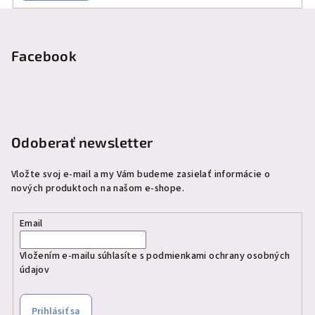
Z
á
p
Facebook
ä
t
i
e
Odoberať newsletter
Vložte svoj e-mail a my Vám budeme zasielať informácie o
nových produktoch na našom e-shope.
Email
Vložením e-mailu súhlasíte s
podmienkami ochrany osobných
údajov
Prihlásiť sa