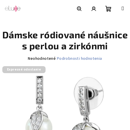
Prejsť
na
obsah
Nákupn
Hľadať
Prihlásenie
Dámske ródiované náušnice
košík
s perlou a zirkónmi
Priemerné
Neohodnotené
Podrobnosti hodnotenia
hodnotenie
Expresné odoslanie
produktu
je
0,0
z
5
hviezdičiek.