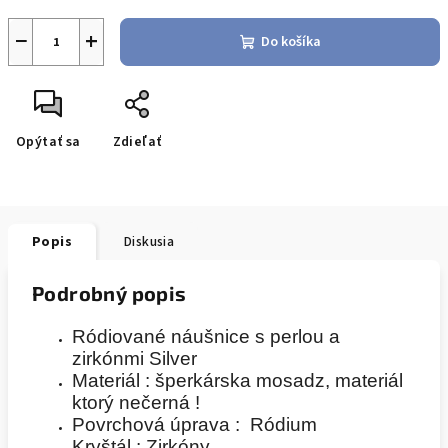
−
+
Do košíka
Opýtať sa
Zdieľať
Popis
Diskusia
Podrobný popis
Ródiované náušnice s perlou a
zirkónmi Silver
Materiál : šperkárska
mosadz,
materiál
ktorý nečerná !
Povrchová úprava : Ródium
Kryštál : Zirkóny