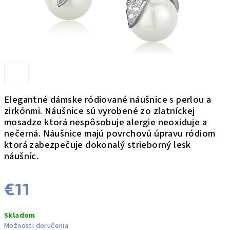
Elegantné dámske ródiované náušnice s perlou a
zirkónmi.
Náušnice sú vyrobené zo zlatníckej
mosadze ktorá nespôsobuje alergie neoxiduje a
nečerná. Náušnice majú povrchovú úpravu ródiom
ktorá zabezpečuje dokonalý strieborný lesk
náušníc.
€11
Jednotková
Skladom
cena:
Možnosti doručenia