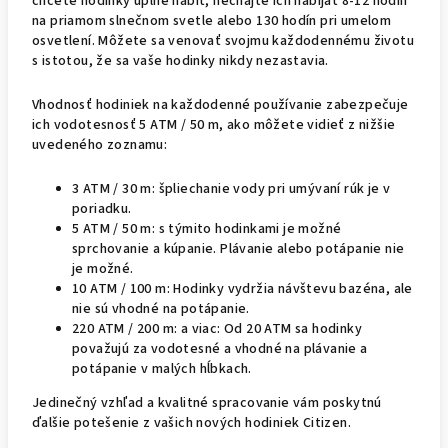
chcete hodinky úplne nabiť, nechajte ich nabíjať 8-12 hodín
na priamom slnečnom svetle alebo 130 hodín pri umelom
osvetlení. Môžete sa venovať svojmu každodennému životu
s istotou, že sa vaše hodinky nikdy nezastavia.
Vhodnosť hodiniek na každodenné používanie zabezpečuje
ich vodotesnosť 5 ATM / 50 m, ako môžete vidieť z nižšie
uvedeného zoznamu:
3 ATM / 30 m: špliechanie vody pri umývaní rúk je v
poriadku.
5 ATM / 50 m: s týmito hodinkami je možné
sprchovanie a kúpanie. Plávanie alebo potápanie nie
je možné.
10 ATM / 100 m: Hodinky vydržia návštevu bazéna, ale
nie sú vhodné na potápanie.
220 ATM / 200 m: a viac: Od 20 ATM sa hodinky
považujú za vodotesné a vhodné na plávanie a
potápanie v malých hĺbkach.
Jedinečný vzhľad a kvalitné spracovanie vám poskytnú
ďalšie potešenie z vašich nových hodiniek Citizen.