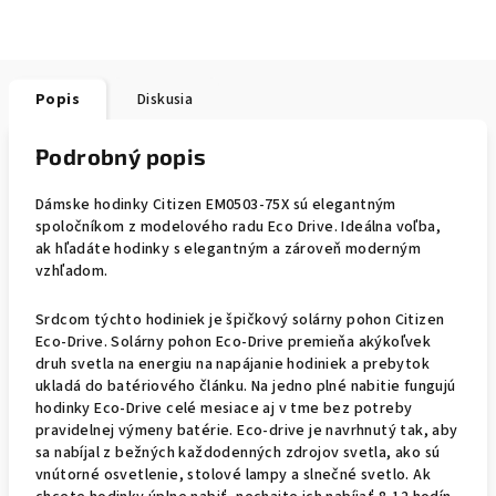
Popis
Diskusia
Podrobný popis
Dámske hodinky Citizen EM0503-75X sú elegantným
spoločníkom z modelového radu Eco Drive. Ideálna voľba,
ak hľadáte hodinky s elegantným a zároveň moderným
vzhľadom.
Srdcom týchto hodiniek je špičkový solárny pohon Citizen
Eco-Drive. Solárny pohon Eco-Drive premieňa akýkoľvek
druh svetla na energiu na napájanie hodiniek a prebytok
ukladá do batériového článku. Na jedno plné nabitie fungujú
hodinky Eco-Drive celé mesiace aj v tme bez potreby
pravidelnej výmeny batérie. Eco-drive je navrhnutý tak, aby
sa nabíjal z bežných každodenných zdrojov svetla, ako sú
vnútorné osvetlenie, stolové lampy a slnečné svetlo. Ak