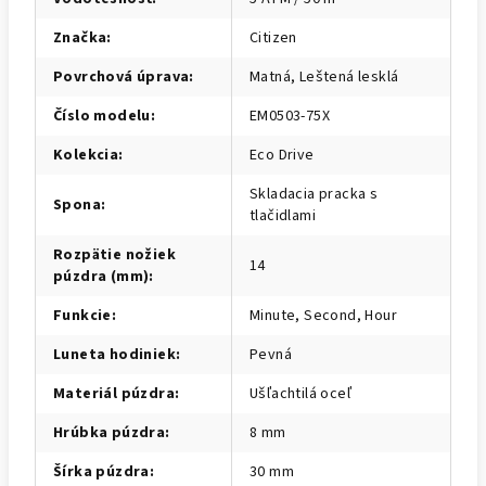
Značka
:
Citizen
Povrchová úprava
:
Matná, Leštená lesklá
Číslo modelu
:
EM0503-75X
Kolekcia
:
Eco Drive
Skladacia pracka s
Spona
:
tlačidlami
Rozpätie nožiek
14
púzdra (mm)
:
Funkcie
:
Minute, Second, Hour
Luneta hodiniek
:
Pevná
Materiál púzdra
:
Ušľachtilá oceľ
Hrúbka púzdra
:
8 mm
Šírka púzdra
:
30 mm