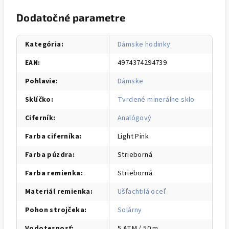
Dodatočné parametre
Kategória
:
Dámske hodinky
EAN
:
4974374294739
Pohlavie
:
Dámske
Sklíčko
:
Tvrdené minerálne sklo
Ciferník
:
Analógový
Farba ciferníka
:
Light Pink
Farba púzdra
:
Strieborná
Farba remienka
:
Strieborná
Materiál remienka
:
Ušľachtilá oceľ
Pohon strojčeka
:
Solárny
Vodotesnosť
:
5 ATM / 50 m