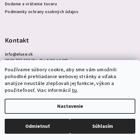
Dodanie a vrátenie tovaru
Podmienky ochrany osobných údajov
Kontakt
info
@
eluxe.sk
0940 777 230 (Po-Pia 8:00-16:00)
Používame súbory cookie, aby sme vám umožnili
pohodlné prehliadanie webovej stránky a vďaka
analýze neustále zlepšovali jej funkcie, výkon a
použiteľnosť. Viac informácií
tu
.
Copyright 2026
eLuxe.sk
. Všetky práva vyhradené.
Upraviť
nastavenie cookies
Nastavenie
Vytvoril Shoptet
Odmietnuť
Súhlasím