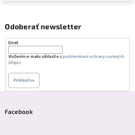
Odoberať newsletter
Email
Vložením e-mailu súhlasíte s
podmienkami ochrany osobných
údajov
Prihlásiť sa
Z
á
p
Facebook
ä
t