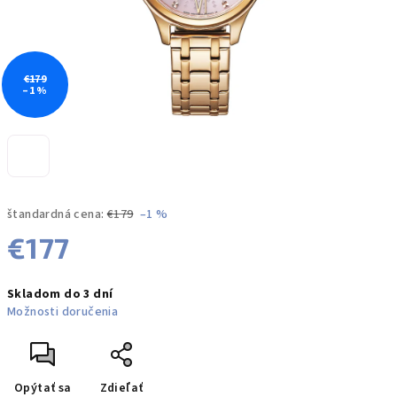
€179
–1 %
štandardná cena:
€179
–1 %
€177
Jednotková
Skladom do 3 dní
cena:
Možnosti doručenia
Opýtať sa
Zdieľať