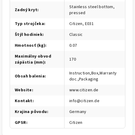
Stainless steel bottom,
Zadný kryt
:
pressed
Typ strojčeka
:
Citizen, E031
Štýl hodiniek
:
Classic
Hmotnosť (kg)
:
0.07
Maximálny obvod
170
zápästia (mm)
:
Instruction,Box,Warranty
Obsah balenia
:
doc.,Packaging
Website
:
www.citizen.de
Kontakt
:
info@citizen.de
Krajina pôvodu
:
Germany
GPSR
:
Citizen