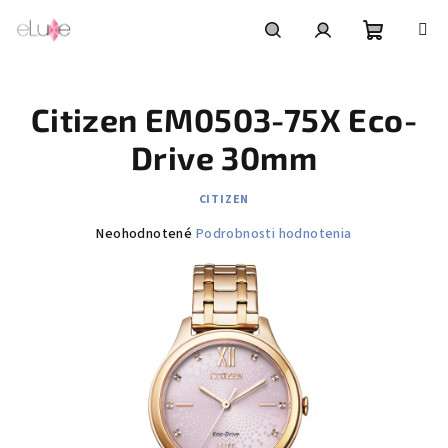
Prejsť
na
obsah
Nákupn
Hľadať
Prihlásenie
Citizen EM0503-75X Eco-
košík
Drive 30mm
CITIZEN
Priemerné
Neohodnotené
Podrobnosti hodnotenia
hodnotenie
produktu
je
0,0
z
5
hviezdičiek.