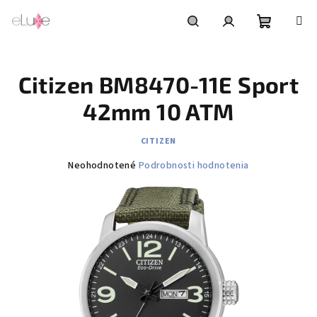
Prejsť
na
obsah
Nákupn
Hľadať
Prihlásenie
Citizen BM8470-11E Sport
košík
42mm 10 ATM
CITIZEN
Priemerné
Neohodnotené
Podrobnosti hodnotenia
hodnotenie
produktu
je
0,0
z
5
hviezdičiek.