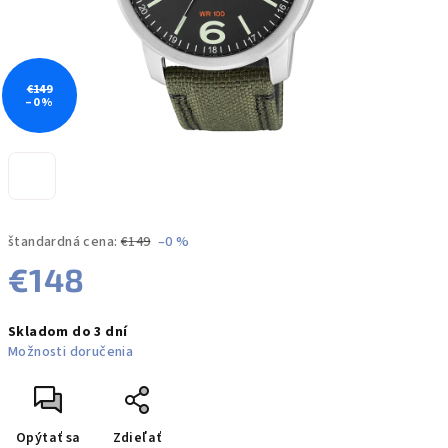
€149
–0 %
štandardná cena:
€149
–0 %
€148
Jednotková
Skladom do 3 dní
cena:
Možnosti doručenia
Opýtať sa
Zdieľať