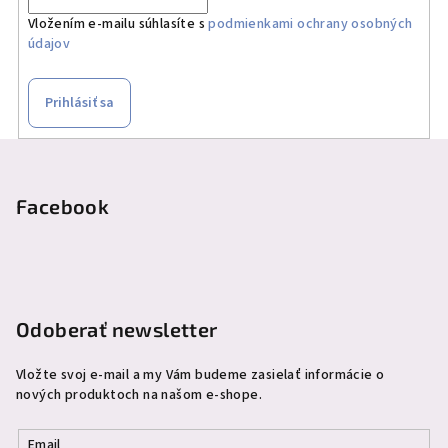
Vložením e-mailu súhlasíte s
podmienkami ochrany osobných
údajov
Prihlásiť sa
Z
á
p
Facebook
ä
t
i
e
Odoberať newsletter
Vložte svoj e-mail a my Vám budeme zasielať informácie o
nových produktoch na našom e-shope.
Email