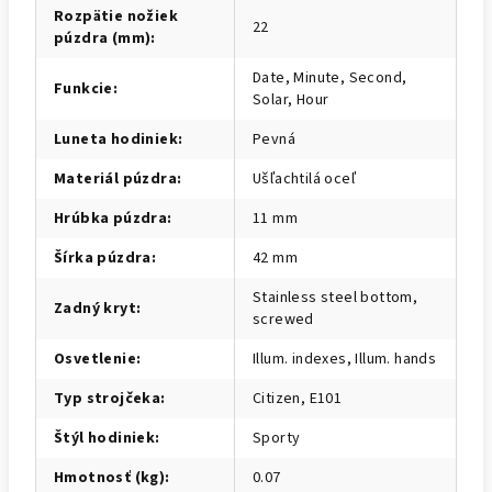
Rozpätie nožiek
22
púzdra (mm)
:
Date, Minute, Second,
Funkcie
:
Solar, Hour
Luneta hodiniek
:
Pevná
Materiál púzdra
:
Ušľachtilá oceľ
Hrúbka púzdra
:
11 mm
Šírka púzdra
:
42 mm
Stainless steel bottom,
Zadný kryt
:
screwed
Osvetlenie
:
Illum. indexes, Illum. hands
Typ strojčeka
:
Citizen, E101
Štýl hodiniek
:
Sporty
Hmotnosť (kg)
:
0.07