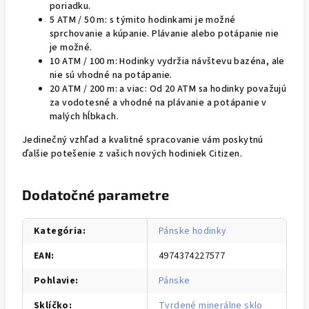
poriadku.
5 ATM / 50 m: s týmito hodinkami je možné
sprchovanie a kúpanie. Plávanie alebo potápanie nie
je možné.
10 ATM / 100 m: Hodinky vydržia návštevu bazéna, ale
nie sú vhodné na potápanie.
20 ATM / 200 m: a viac: Od 20 ATM sa hodinky považujú
za vodotesné a vhodné na plávanie a potápanie v
malých hĺbkach.
Jedinečný vzhľad a kvalitné spracovanie vám poskytnú
ďalšie potešenie z vašich nových hodiniek Citizen.
Dodatočné parametre
Kategória
:
Pánske hodinky
EAN
:
4974374227577
Pohlavie
:
Pánske
Sklíčko
:
Tvrdené minerálne sklo