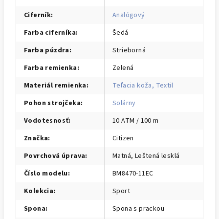
Ciferník
:
Analógový
Farba ciferníka
:
Šedá
Farba púzdra
:
Strieborná
Farba remienka
:
Zelená
Materiál remienka
:
Teľacia koža, Textil
Pohon strojčeka
:
Solárny
Vodotesnosť
:
10 ATM / 100 m
Značka
:
Citizen
Povrchová úprava
:
Matná, Leštená lesklá
Číslo modelu
:
BM8470-11EC
Kolekcia
:
Sport
Spona
:
Spona s prackou