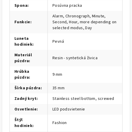
Spona
:
Posúvna pracka
Alarm, Chronograph, Minute,
Funkcie
:
Second, Hour, more depending on
selected modus, Day
Luneta
Pevná
hodiniek
:
Materiál
Resin - syntetická živica
púzdra
:
Hrúbka
9 mm
púzdra
:
Šírka púzdra
:
35 mm
Zadný kryt
:
Stainless steel bottom, screwed
Osvetlenie
:
LED podsvietenie
Štýl
Fashion
hodiniek
: