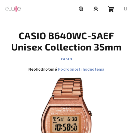
Prejsť
na
obsah
Nákupn
Hľadať
Prihlásenie
CASIO B640WC-5AEF
košík
Unisex Collection 35mm
CASIO
Priemerné
Neohodnotené
Podrobnosti hodnotenia
hodnotenie
produktu
je
0,0
z
5
hviezdičiek.