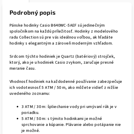
Podrobný popis
Pánske hodinky Casio B640WC-5AEF sú jedinečným
spoločníkom na každú príležitosť. Hodinky z modelového
radu Collection sú pre vás ideálnou voľbou, ak hľadáte
hodinky s elegantným a zároveň moderným vzhľadom.
Srdcom týchto hodiniek je Quartz (batériový) strojček,
ktorý, ako je u hodiniek Casio zvykom, zaručuje presné
meranie času.
Vhodnosť hodiniek na každodenné používanie zabezpečuje
ich vodotesnosť 5 ATM / 50 m, ako môžete vidieť z nižšie
uvedeného zoznamu:
3 ATM / 30 m: špliechanie vody pri umývaní rúk je v
poriadku.
5 ATM / 50 m: s týmito hodinkami je možné
sprchovanie a kúpanie. Plávanie alebo potápanie nie
je možné.