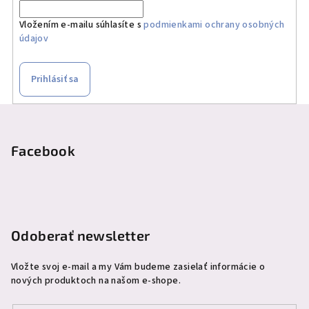
Vložením e-mailu súhlasíte s
podmienkami ochrany osobných
údajov
Prihlásiť sa
Z
á
p
Facebook
ä
t
i
e
Odoberať newsletter
Vložte svoj e-mail a my Vám budeme zasielať informácie o
nových produktoch na našom e-shope.