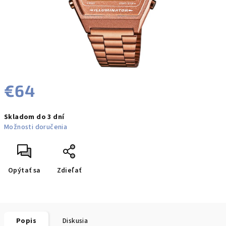
€64
Jednotková
Skladom do 3 dní
cena:
Možnosti doručenia
Opýtať sa
Zdieľať
Popis
Diskusia