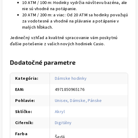
10 ATM / 100 m: Hodinky vydržia návštevu bazéna, ale
nie sú vhodné na potápanie.
20 ATM / 200 m: a viac: Od 20 ATM sa hodinky považujú
za vodotesné a vhodné na plávanie a potápanie v
malých hĺbkach.
Jedinečný vzhľad a kvalitné spracovanie vám poskytnú
ďalšie potešenie z vašich nových hodiniek Casio.
Dodatočné parametre
Kategória
:
Dámske hodinky
EAN
:
4971850965176
Pohlavie
:
Unisex, Dámske, Pánske
Sklíčko
:
Akryl
Ciferník
:
Digitálny
Farba
Šedá