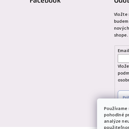
p
ä
Vložte
budeme
t
nových
i
shope.
e
Emai
Vlože
podm
osob
Pri
Používame 
pohodlné p
analýze neu
použiteľnos