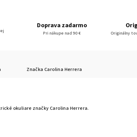
Doprava zadarmo
Ori
ej
Pri nákupe nad 90 €
Originálny to
a
Značka
Carolina Herrera
ické okuliare značky Carolina Herrera.