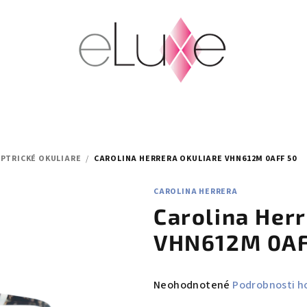
PTRICKÉ OKULIARE
/
CAROLINA HERRERA OKULIARE VHN612M 0AFF 50
CAROLINA HERRERA
Carolina Herr
VHN612M 0AF
Priemerné
Neohodnotené
Podrobnosti h
hodnotenie