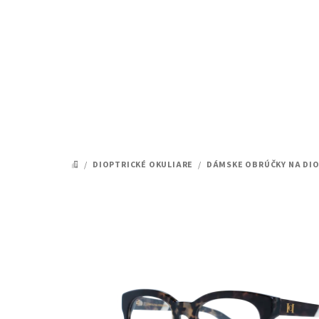
Prejsť
na
obsah
/
DIOPTRICKÉ OKULIARE
/
DÁMSKE OBRÚČKY NA DIO
DOMOV