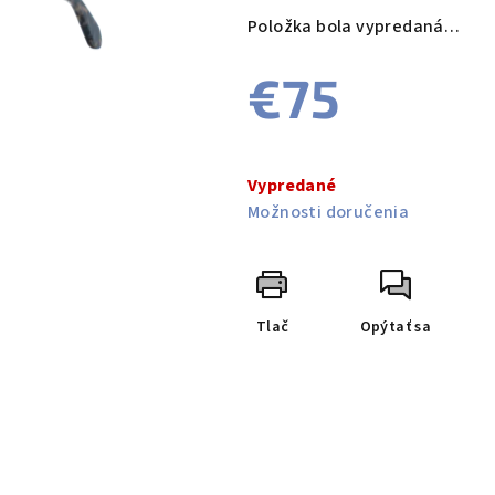
produktu
Položka bola vypredaná…
je
0,0
€75
z
5
hviezdičiek.
Jednotková
cena:
Vypredané
Možnosti doručenia
Tlač
Opýtať sa