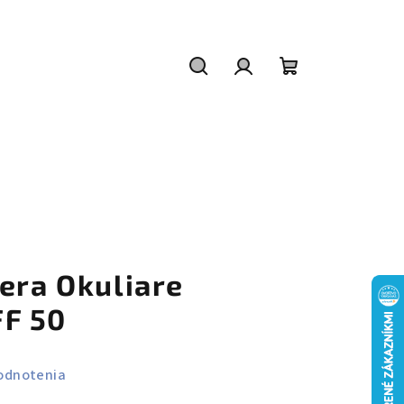
Hľadať
Prihlásenie
Nákupný
košík
era Okuliare
F 50
odnotenia