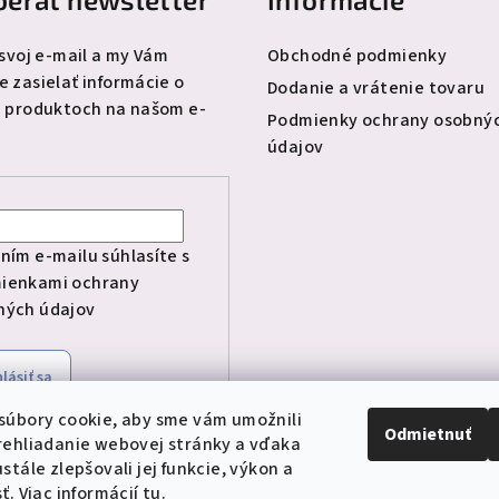
 svoj e-mail a my Vám
Obchodné podmienky
 zasielať informácie o
Dodanie a vrátenie tovaru
 produktoch na našom e-
Podmienky ochrany osobný
údajov
l
ním e-mailu súhlasíte s
ienkami ochrany
ných údajov
hlásiť sa
súbory cookie, aby sme vám umožnili
Odmietnuť
rehliadanie webovej stránky a vďaka
stále zlepšovali jej funkcie, výkon a
ť. Viac informácií
tu
.