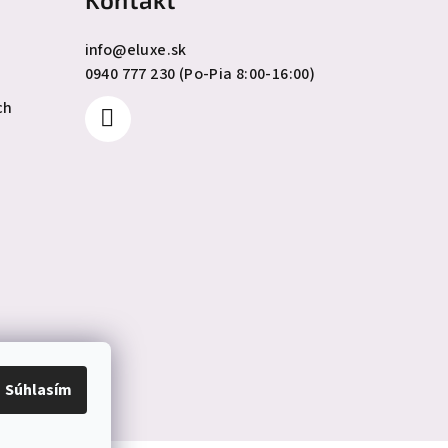
info
@
eluxe.sk
0940 777 230 (Po-Pia 8:00-16:00)
ch
Súhlasím