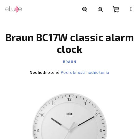
Prejsť
na
obsah
Nákupn
Hľadať
Prihlásenie
Braun BC17W classic alarm
košík
clock
BRAUN
Priemerné
Neohodnotené
Podrobnosti hodnotenia
hodnotenie
produktu
je
0,0
z
5
hviezdičiek.