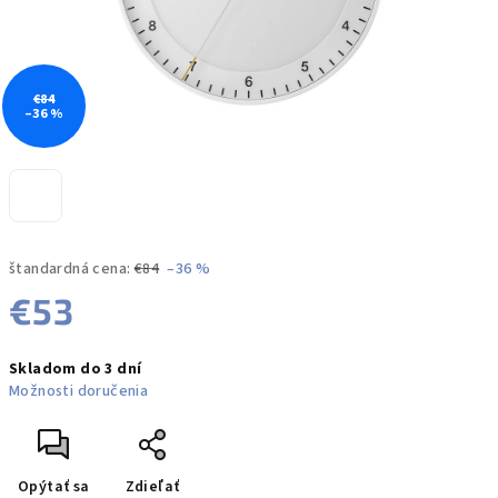
€84
–36 %
štandardná cena:
€84
–36 %
€53
Jednotková
Skladom do 3 dní
cena:
Možnosti doručenia
Opýtať sa
Zdieľať