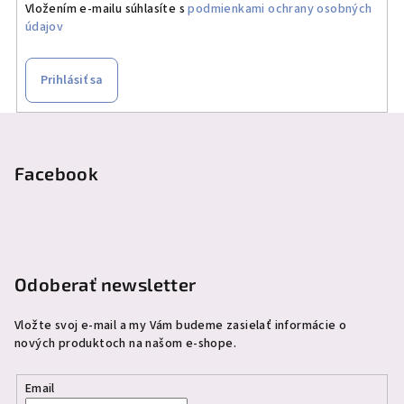
Vložením e-mailu súhlasíte s
podmienkami ochrany osobných
údajov
Prihlásiť sa
Z
á
p
Facebook
ä
t
i
e
Odoberať newsletter
Vložte svoj e-mail a my Vám budeme zasielať informácie o
nových produktoch na našom e-shope.
Email