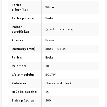
Farba
White
ciferníka
:
Farba púzdra
:
Biela
Pohon
Quartz (batériový)
strojčeka
:
Značka
:
Braun
Rozmery (mm)
:
300 x 300 x 45
Farba
:
Biela
Priemer
:
30
Číslo modelu
:
BC17W
Kolekcia
:
Classic wall clock
Hrúbka púzdra
:
45
Šírka púzdra
:
300