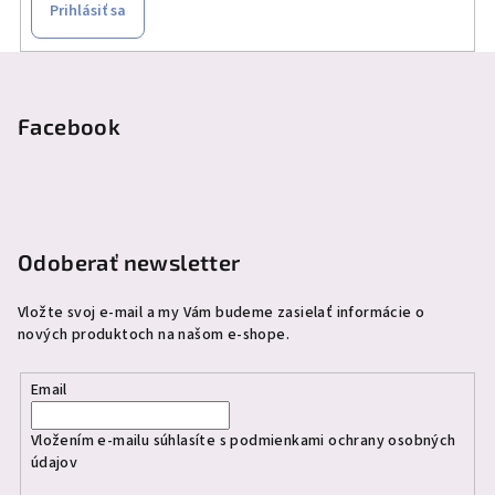
Prihlásiť sa
Z
á
p
Facebook
ä
t
i
e
Odoberať newsletter
Vložte svoj e-mail a my Vám budeme zasielať informácie o
nových produktoch na našom e-shope.
Email
Vložením e-mailu súhlasíte s
podmienkami ochrany osobných
údajov