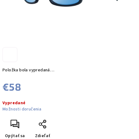
Položka bola vypredaná…
€58
Jednotková
Vypredané
cena:
Možnosti doručenia
Opýtať sa
Zdieľať