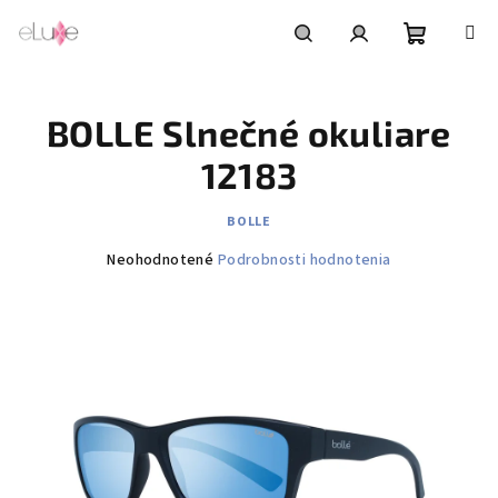
Prejsť
na
obsah
Nákupn
Hľadať
Prihlásenie
BOLLE Slnečné okuliare
košík
12183
BOLLE
Priemerné
Neohodnotené
Podrobnosti hodnotenia
hodnotenie
produktu
je
0,0
z
5
hviezdičiek.