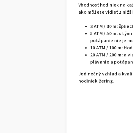
Vhodnosť hodiniek na ka
ako môžete vidieť z niž
3 ATM / 30 m: šplie
5 ATM / 50 m: s tým
potápanie nie je m
10 ATM / 100 m: Ho
20 ATM / 200 m: a 
plávanie a potápan
Jedinečný vzhľad a kval
hodiniek Bering.