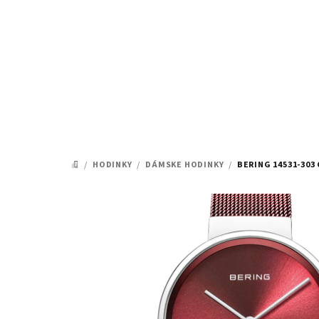
Prejsť
na
obsah
/
HODINKY
/
DÁMSKE HODINKY
/
BERING 14531-303
DOMOV