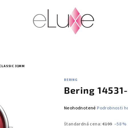
 CLASSIC 31MM
BERING
Bering 14531
Priemerné
Neohodnotené
Podrobnosti h
hodnotenie
produktu
štandardná cena:
€199
–58 %