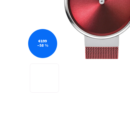
€199
–58 %