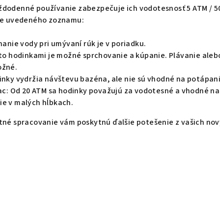
ždodenné používanie zabezpečuje ich vodotesnosť 5 ATM / 5
šie uvedeného zoznamu:
chanie vody pri umývaní rúk je v poriadku.
ito hodinkami je možné sprchovanie a kúpanie. Plávanie aleb
ožné.
dinky vydržia návštevu bazéna, ale nie sú vhodné na potápani
viac: Od 20 ATM sa hodinky považujú za vodotesné a vhodné na
ie v malých hĺbkach.
itné spracovanie vám poskytnú ďalšie potešenie z vašich no