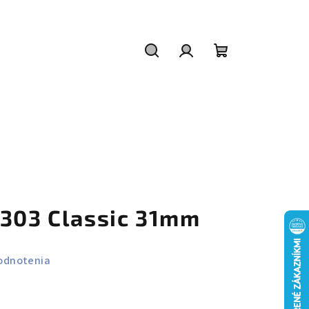
Hľadať
Prihlásenie
Nákupný
košík
-303 Classic 31mm
odnotenia