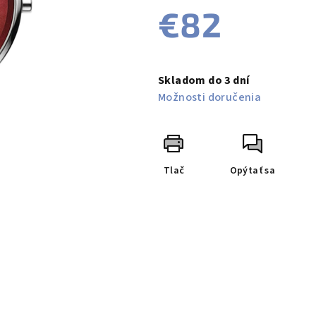
je
€82
0,0
z
5
Jednotková
hviezdičiek.
cena:
Skladom do 3 dní
Možnosti doručenia
Tlač
Opýtať sa