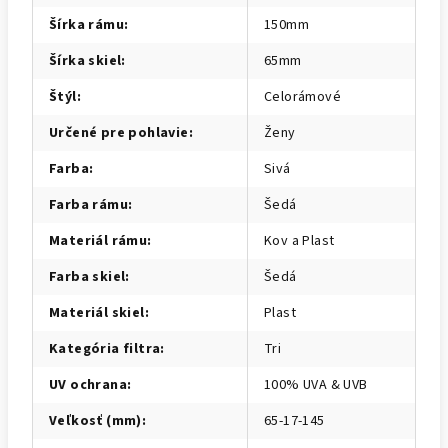
Šírka rámu
:
150mm
Šírka skiel
:
65mm
Štýl
:
Celorámové
Určené pre pohlavie
:
Ženy
Farba
:
Sivá
Farba rámu
:
Šedá
Materiál rámu
:
Kov a Plast
Farba skiel
:
Šedá
Materiál skiel
:
Plast
Kategória filtra
:
Tri
UV ochrana
:
100% UVA & UVB
Veľkosť (mm)
:
65-17-145