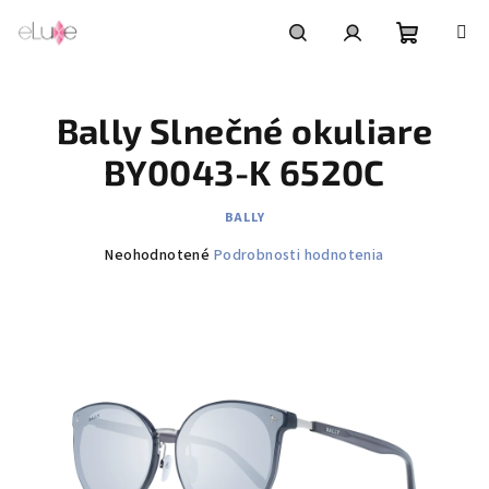
Prejsť
na
obsah
Nákupn
Hľadať
Prihlásenie
Bally Slnečné okuliare
košík
BY0043-K 6520C
BALLY
Priemerné
Neohodnotené
Podrobnosti hodnotenia
hodnotenie
produktu
je
0,0
z
5
hviezdičiek.