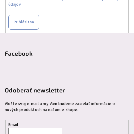
údajov
Prihlásiť sa
Z
á
p
Facebook
ä
t
i
e
Odoberať newsletter
Vložte svoj e-mail a my Vám budeme zasielať informácie o
nových produktoch na našom e-shope.
Email