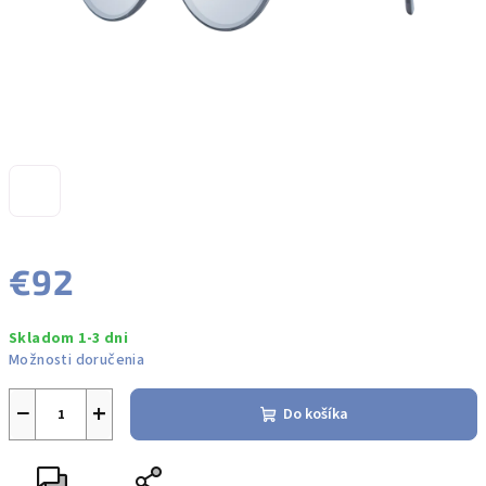
€92
Jednotková
Skladom 1-3 dni
cena:
Možnosti doručenia
−
+
Do košíka