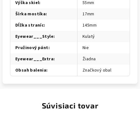
Výška skiel
:
55mm
Šírka mostíka
:
17mm
Dĺžka straníc
:
145mm
Eyewear___Style
:
Kulatý
Pružinový pánt
:
Nie
Eyewear___Extra
:
Žiadna
Obsah balenia
:
Značkový obal
Súvisiaci tovar