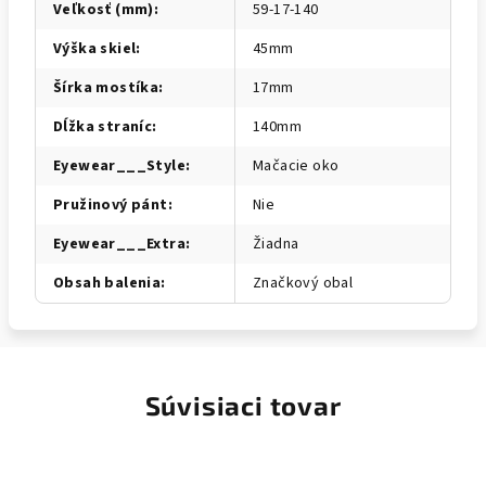
Veľkosť (mm)
:
59-17-140
Výška skiel
:
45mm
Šírka mostíka
:
17mm
Dĺžka straníc
:
140mm
Eyewear___Style
:
Mačacie oko
Pružinový pánt
:
Nie
Eyewear___Extra
:
Žiadna
Obsah balenia
:
Značkový obal
Súvisiaci tovar