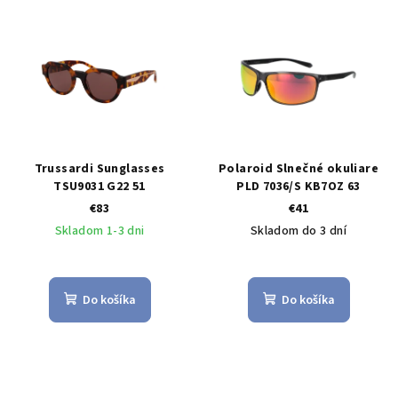
Trussardi Sunglasses
Polaroid Slnečné okuliare
TSU9031 G22 51
PLD 7036/S KB7OZ 63
€83
€41
Skladom 1-3 dni
Skladom do 3 dní
Do košíka
Do košíka