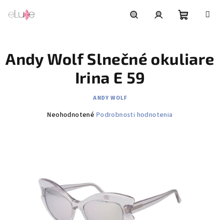
Prejsť
na
obsah
Nákupn
Hľadať
Prihlásenie
Andy Wolf Slnečné okuliare
košík
Irina E 59
ANDY WOLF
Priemerné
Neohodnotené
Podrobnosti hodnotenia
hodnotenie
produktu
je
0,0
z
5
hviezdičiek.