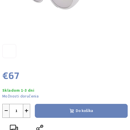
€67
Jednotková
Skladom 1-3 dni
cena:
Možnosti doručenia
−
+
Do košíka