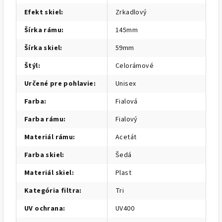
Efekt skiel
:
Zrkadlový
Šírka rámu
:
145mm
Šírka skiel
:
59mm
Štýl
:
Celorámové
Určené pre pohlavie
:
Unisex
Farba
:
Fialová
Farba rámu
:
Fialový
Materiál rámu
:
Acetát
Farba skiel
:
Šedá
Materiál skiel
:
Plast
Kategória filtra
:
Tri
UV ochrana
:
UV400