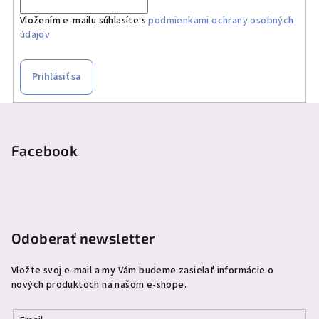
Vložením e-mailu súhlasíte s
podmienkami ochrany osobných
údajov
Prihlásiť sa
Z
á
p
Facebook
ä
t
i
e
Odoberať newsletter
Vložte svoj e-mail a my Vám budeme zasielať informácie o
nových produktoch na našom e-shope.