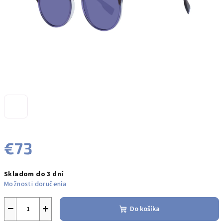
€73
Jednotková
Skladom do 3 dní
cena:
Možnosti doručenia
−
+
Do košíka