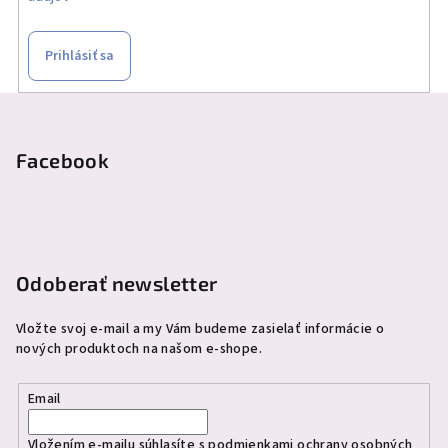
Prihlásiť sa
Z
á
p
Facebook
ä
t
i
e
Odoberať newsletter
Vložte svoj e-mail a my Vám budeme zasielať informácie o
nových produktoch na našom e-shope.
Email
Vložením e-mailu súhlasíte s
podmienkami ochrany osobných