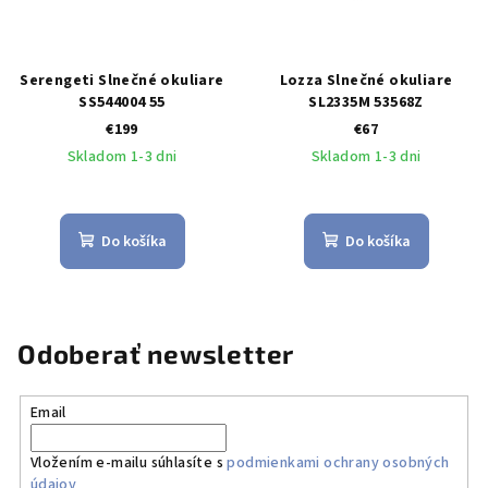
Serengeti Slnečné okuliare
Lozza Slnečné okuliare
SS544004 55
SL2335M 53568Z
€199
€67
Skladom 1-3 dni
Skladom 1-3 dni
Do košíka
Do košíka
Odoberať newsletter
Email
Vložením e-mailu súhlasíte s
podmienkami ochrany osobných
údajov