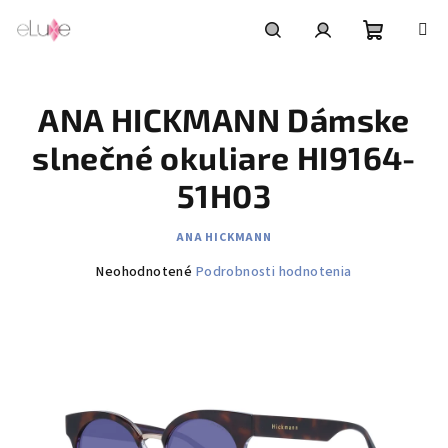
Prejsť
na
obsah
Nákupn
Hľadať
Prihlásenie
ANA HICKMANN Dámske
košík
slnečné okuliare HI9164-
51H03
ANA HICKMANN
Priemerné
Neohodnotené
Podrobnosti hodnotenia
hodnotenie
produktu
je
0,0
z
5
hviezdičiek.