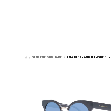
Prejsť
na
obsah
/
SLNEČNÉ OKULIARE
/
ANA HICKMANN DÁMSKE SLNE
DOMOV