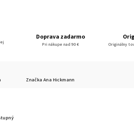
Doprava zadarmo
Ori
ej
Pri nákupe nad 90 €
Originálny to
a
Značka
Ana Hickmann
stupný