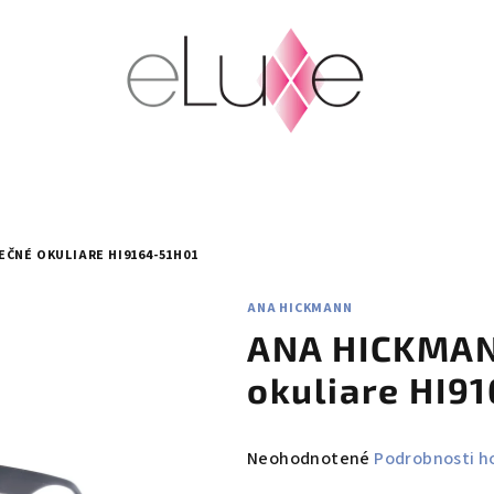
ČNÉ OKULIARE HI9164-51H01
ANA HICKMANN
ANA HICKMAN
okuliare HI9
Priemerné
Neohodnotené
Podrobnosti h
hodnotenie