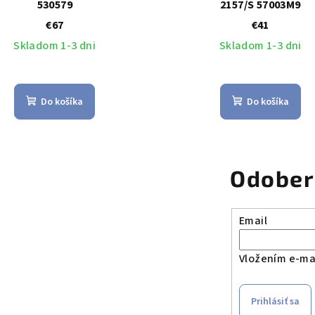
530579
2157/S 57003M9
€67
€41
Skladom 1-3 dni
Skladom 1-3 dni
Do košíka
Do košíka
Odober
Email
Vložením e-mai
Prihlásiť sa