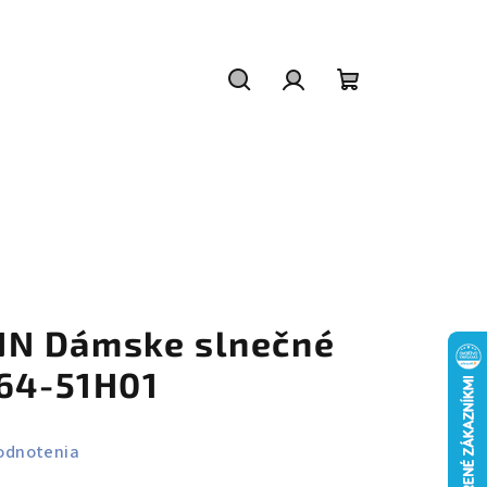
Hľadať
Prihlásenie
Nákupný
košík
N Dámske slnečné
164-51H01
odnotenia