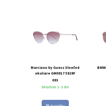
Marciano by Guess Slnečné
BMW 
okuliare GM0817 5828F
€83
Skladom 1-3 dni
Do košíka