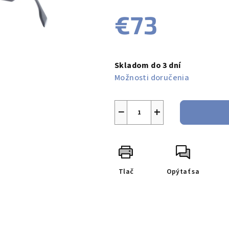
produktu
€73
je
0,0
z
Jednotková
5
cena:
Skladom do 3 dní
hviezdičiek.
Možnosti doručenia
−
+
Tlač
Opýtať sa