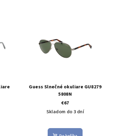
iare
Guess Slnečné okuliare GU8279
5808N
€67
Skladom do 3 dní
Do košíka