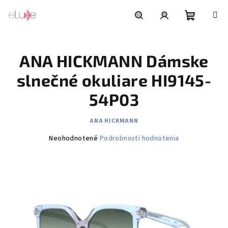
Prejsť
na
obsah
Nákupn
Hľadať
Prihlásenie
ANA HICKMANN Dámske
košík
slnečné okuliare HI9145-
54P03
ANA HICKMANN
Priemerné
Neohodnotené
Podrobnosti hodnotenia
hodnotenie
produktu
je
0,0
z
5
hviezdičiek.