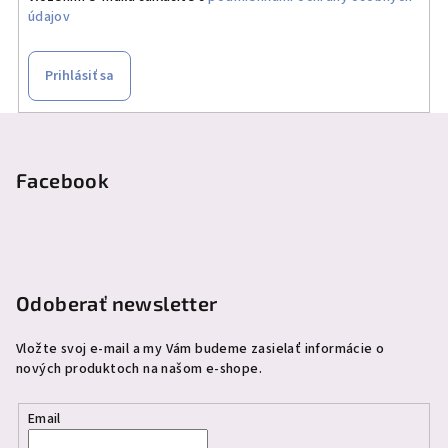
údajov
Prihlásiť sa
Z
á
p
Facebook
ä
t
i
e
Odoberať newsletter
Vložte svoj e-mail a my Vám budeme zasielať informácie o
nových produktoch na našom e-shope.
Email