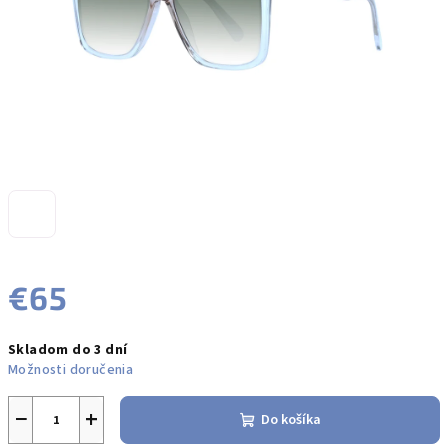
€65
Jednotková
Skladom do 3 dní
cena:
Možnosti doručenia
−
+
Do košíka