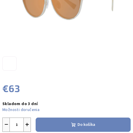
€63
Jednotková
Skladom do 3 dní
cena:
Možnosti doručenia
−
+
Do košíka