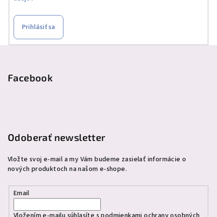
Prihlásiť sa
Z
á
p
Facebook
ä
t
i
e
Odoberať newsletter
Vložte svoj e-mail a my Vám budeme zasielať informácie o
nových produktoch na našom e-shope.
Email
Vložením e-mailu súhlasíte s
podmienkami ochrany osobných