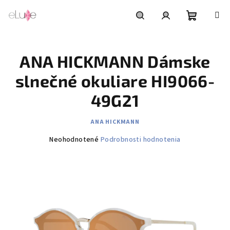
Prejsť
na
obsah
Nákupn
Hľadať
Prihlásenie
ANA HICKMANN Dámske
košík
slnečné okuliare HI9066-
49G21
ANA HICKMANN
Priemerné
Neohodnotené
Podrobnosti hodnotenia
hodnotenie
produktu
je
0,0
z
5
hviezdičiek.