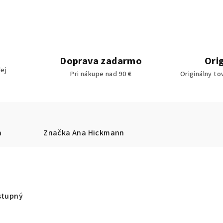
Doprava zadarmo
Ori
ej
Pri nákupe nad 90 €
Originálny to
a
Značka
Ana Hickmann
stupný