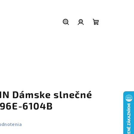
Hľadať
Prihlásenie
Nákupný
košík
N Dámske slnečné
096E-6104B
odnotenia