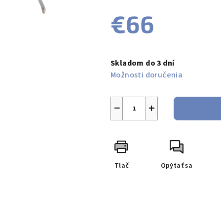
produktu
€66
je
0,0
z
Jednotková
5
cena:
Skladom do 3 dní
hviezdičiek.
Možnosti doručenia
−
+
Tlač
Opýtať sa