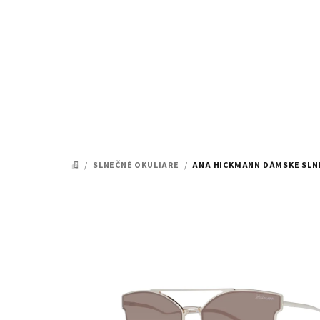
Prejsť
na
obsah
/
SLNEČNÉ OKULIARE
/
ANA HICKMANN DÁMSKE SLNE
DOMOV