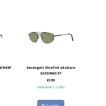
26 R43P
Serengeti Slnečné okuliare
SS539003 57
€199
Skladom 1-3 dni
Do košíka