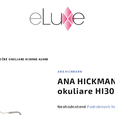
ČNÉ OKULIARE HI3096E-6104B
ANA HICKMANN
ANA HICKMAN
okuliare HI3
Priemerné
Neohodnotené
Podrobnosti h
hodnotenie