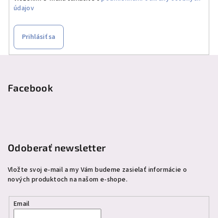
údajov
Prihlásiť sa
Z
á
p
Facebook
ä
t
i
e
Odoberať newsletter
Vložte svoj e-mail a my Vám budeme zasielať informácie o
nových produktoch na našom e-shope.
Email