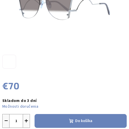
€70
Jednotková
Skladom do 3 dní
cena:
Možnosti doručenia
−
+
Do košíka