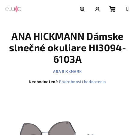
Prejsť
na
obsah
Nákupn
Hľadať
Prihlásenie
ANA HICKMANN Dámske
košík
slnečné okuliare HI3094-
6103A
ANA HICKMANN
Priemerné
Neohodnotené
Podrobnosti hodnotenia
hodnotenie
produktu
je
0,0
z
5
hviezdičiek.