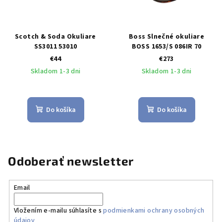
Scotch & Soda Okuliare
Boss Slnečné okuliare
SS3011 53010
BOSS 1653/S 086IR 70
€44
€273
Skladom 1-3 dni
Skladom 1-3 dni
Do košíka
Do košíka
Odoberať newsletter
Email
Vložením e-mailu súhlasíte s
podmienkami ochrany osobných
údajov