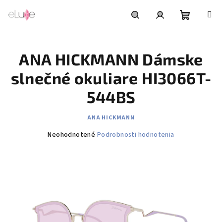
Prejsť
na
obsah
Nákupn
Hľadať
Prihlásenie
ANA HICKMANN Dámske
košík
slnečné okuliare HI3066T-
544BS
ANA HICKMANN
Priemerné
Neohodnotené
Podrobnosti hodnotenia
hodnotenie
produktu
je
0,0
z
5
hviezdičiek.