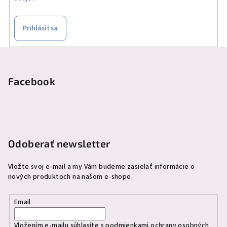
Prihlásiť sa
Z
á
p
Facebook
ä
t
i
e
Odoberať newsletter
Vložte svoj e-mail a my Vám budeme zasielať informácie o
nových produktoch na našom e-shope.
Email
Vložením e-mailu súhlasíte s
podmienkami ochrany osobných