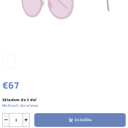
€67
Jednotková
Skladom do 3 dní
cena:
Možnosti doručenia
−
+
Do košíka