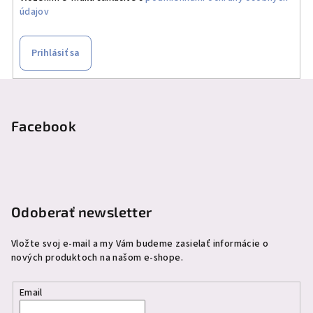
údajov
Prihlásiť sa
Z
á
p
Facebook
ä
t
i
e
Odoberať newsletter
Vložte svoj e-mail a my Vám budeme zasielať informácie o
nových produktoch na našom e-shope.
Email