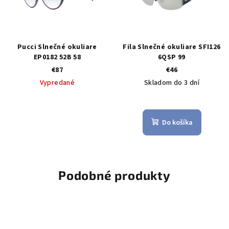
Pucci Slnečné okuliare
Fila Slnečné okuliare SFI126
EP0182 52B 58
6QSP 99
€87
€46
Vypredané
Skladom do 3 dní
Do košíka
Podobné produkty