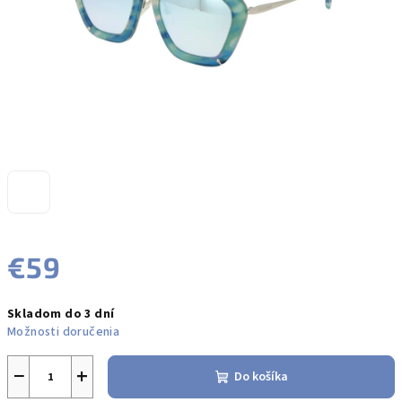
€59
Jednotková
Skladom do 3 dní
cena:
Možnosti doručenia
−
+
Do košíka