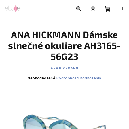
Prejsť
na
obsah
Nákupn
Hľadať
Prihlásenie
ANA HICKMANN Dámske
košík
slnečné okuliare AH3165-
56G23
ANA HICKMANN
Priemerné
Neohodnotené
Podrobnosti hodnotenia
hodnotenie
produktu
je
0,0
z
5
hviezdičiek.