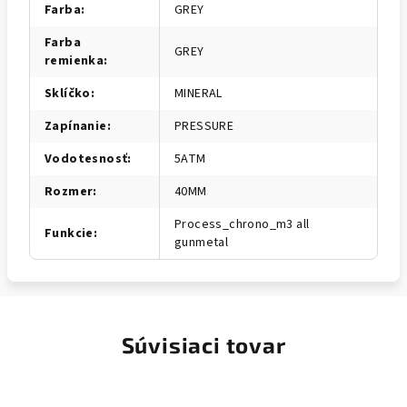
Farba
:
GREY
Farba
GREY
remienka
:
Sklíčko
:
MINERAL
Zapínanie
:
PRESSURE
Vodotesnosť
:
5ATM
Rozmer
:
40MM
Process_chrono_m3 all
Funkcie
:
gunmetal
Súvisiaci tovar