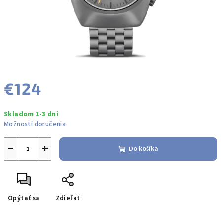
€124
Jednotková
Skladom 1-3 dni
cena:
Možnosti doručenia
−
+
Do košíka
Opýtať sa
Zdieľať