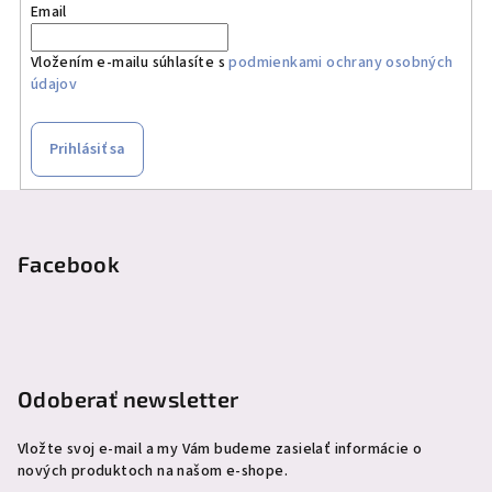
Email
Vložením e-mailu súhlasíte s
podmienkami ochrany osobných
údajov
Prihlásiť sa
Z
á
p
Facebook
ä
t
i
e
Odoberať newsletter
Vložte svoj e-mail a my Vám budeme zasielať informácie o
nových produktoch na našom e-shope.