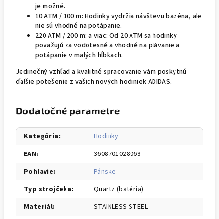
je možné.
10 ATM / 100 m: Hodinky vydržia návštevu bazéna, ale
nie sú vhodné na potápanie.
220 ATM / 200 m: a viac: Od 20 ATM sa hodinky
považujú za vodotesné a vhodné na plávanie a
potápanie v malých hĺbkach.
Jedinečný vzhľad a kvalitné spracovanie vám poskytnú
ďalšie potešenie z vašich nových hodiniek ADIDAS.
Dodatočné parametre
Kategória
:
Hodinky
EAN
:
3608701028063
Pohlavie
:
Pánske
Typ strojčeka
:
Quartz (batéria)
Materiál
:
STAINLESS STEEL