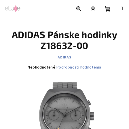
Prejsť
na
obsah
Nákupn
Hľadať
Prihlásenie
ADIDAS Pánske hodinky
košík
Z18632-00
ADIDAS
Priemerné
Neohodnotené
Podrobnosti hodnotenia
hodnotenie
produktu
je
0,0
z
5
hviezdičiek.