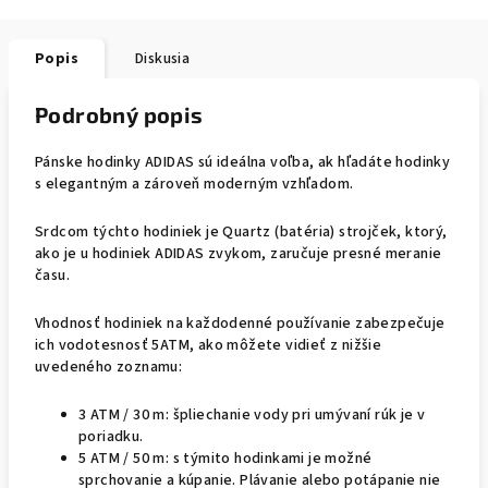
Popis
Diskusia
Podrobný popis
Pánske hodinky ADIDAS sú ideálna voľba, ak hľadáte hodinky
s elegantným a zároveň moderným vzhľadom.
Srdcom týchto hodiniek je Quartz (batéria) strojček, ktorý,
ako je u hodiniek ADIDAS zvykom, zaručuje presné meranie
času.
Vhodnosť hodiniek na každodenné používanie zabezpečuje
ich vodotesnosť 5ATM, ako môžete vidieť z nižšie
uvedeného zoznamu:
3 ATM / 30 m: špliechanie vody pri umývaní rúk je v
poriadku.
5 ATM / 50 m: s týmito hodinkami je možné
sprchovanie a kúpanie. Plávanie alebo potápanie nie