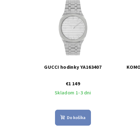
GUCCI hodinky YA163407
KOMO
€1 149
Skladom 1-3 dni
Do košíka