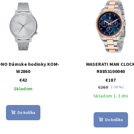
NO Dámske hodinky KOM-
MASERATI MAN CLOC
W2860
R8853100040
€42
€187
€269
(–30 %)
Skladom
Skladom 1-3 dni
Do košíka
Do košíka