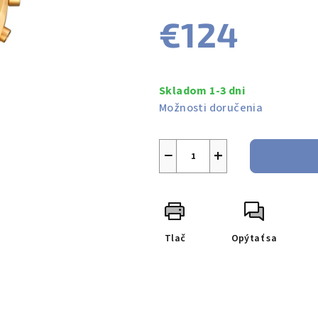
produktu
€124
je
0,0
z
Jednotková
5
cena:
Skladom 1-3 dni
hviezdičiek.
Možnosti doručenia
−
+
Tlač
Opýtať sa