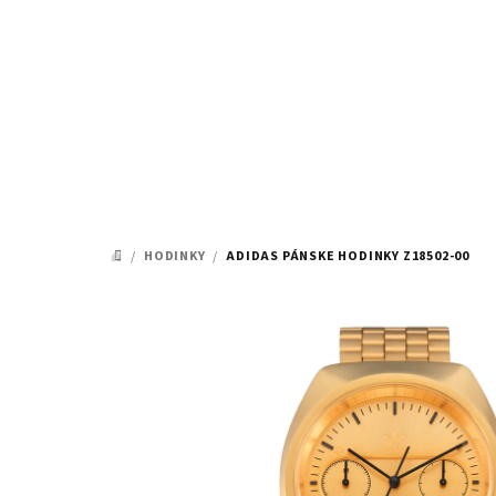
Prejsť
na
obsah
/
HODINKY
/
ADIDAS PÁNSKE HODINKY Z18502-00
DOMOV