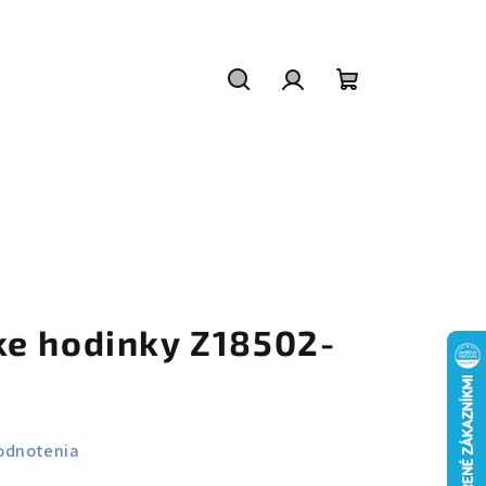
Hľadať
Prihlásenie
Nákupný
košík
e hodinky Z18502-
odnotenia