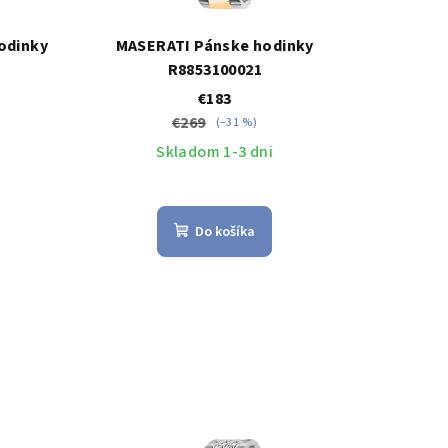
odinky
MASERATI Pánske hodinky
R8853100021
€183
€269
(–31 %)
Skladom 1-3 dni
Do košíka