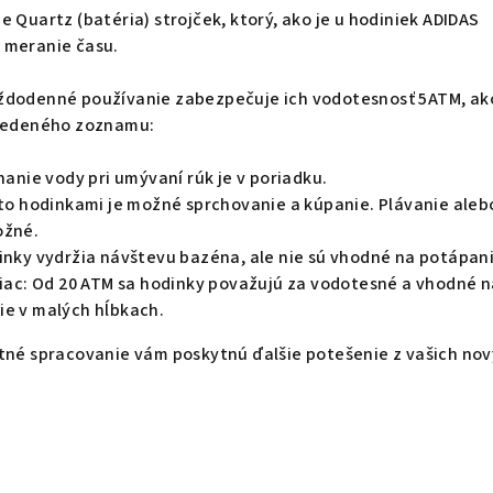
e Quartz (batéria) strojček, ktorý, ako je u hodiniek ADIDAS
 meranie času.
ždodenné používanie zabezpečuje ich vodotesnosť 5ATM, ak
uvedeného zoznamu:
chanie vody pri umývaní rúk je v poriadku.
ito hodinkami je možné sprchovanie a kúpanie. Plávanie aleb
ožné.
dinky vydržia návštevu bazéna, ale nie sú vhodné na potápani
 viac: Od 20 ATM sa hodinky považujú za vodotesné a vhodné 
ie v malých hĺbkach.
itné spracovanie vám poskytnú ďalšie potešenie z vašich no