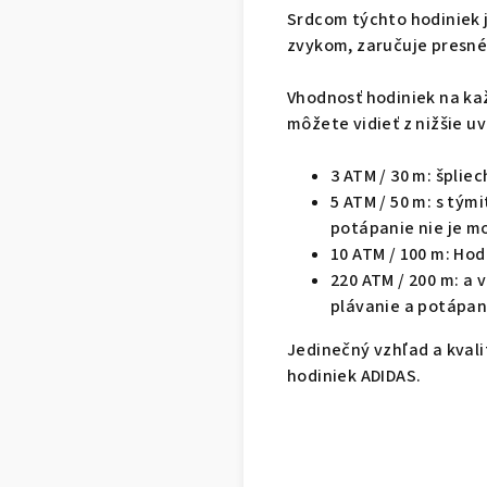
Srdcom týchto hodiniek j
zvykom, zaručuje presné
Vhodnosť hodiniek na ka
môžete vidieť z nižšie 
3 ATM / 30 m: šplie
5 ATM / 50 m: s tým
potápanie nie je m
10 ATM / 100 m: Ho
220 ATM / 200 m: a
plávanie a potápan
Jedinečný vzhľad a kval
hodiniek ADIDAS.