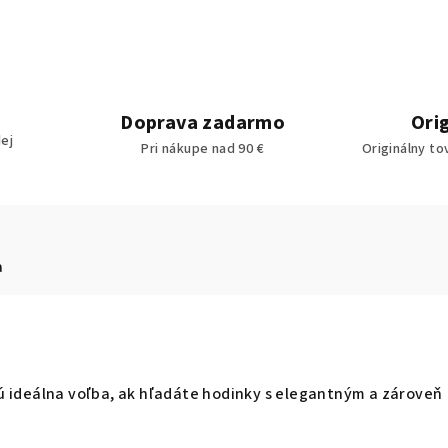
Doprava zadarmo
Ori
ej
Pri nákupe nad 90 €
Originálny to
a
ú ideálna voľba, ak hľadáte hodinky s elegantným a zároveň