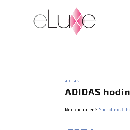
ADIDAS
ADIDAS hodi
Priemerné
Neohodnotené
Podrobnosti h
hodnotenie
produktu