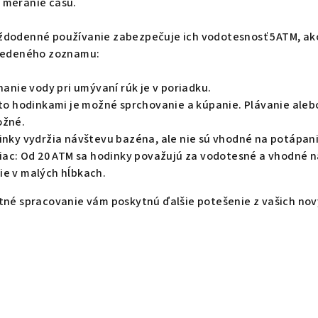
 meranie času.
ždodenné používanie zabezpečuje ich vodotesnosť 5ATM, ak
uvedeného zoznamu:
chanie vody pri umývaní rúk je v poriadku.
ito hodinkami je možné sprchovanie a kúpanie. Plávanie aleb
ožné.
dinky vydržia návštevu bazéna, ale nie sú vhodné na potápani
 viac: Od 20 ATM sa hodinky považujú za vodotesné a vhodné 
ie v malých hĺbkach.
itné spracovanie vám poskytnú ďalšie potešenie z vašich no