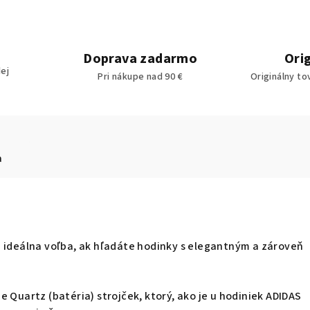
Doprava zadarmo
Ori
ej
Pri nákupe nad 90 €
Originálny to
a
ú ideálna voľba, ak hľadáte hodinky s elegantným a zároveň
e Quartz (batéria) strojček, ktorý, ako je u hodiniek ADIDAS