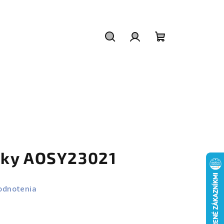
Hľadať
Prihlásenie
Nákupný
košík
nky AOSY23021
odnotenia