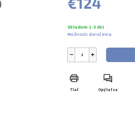
€124
je
0,0
z
Jednotková
5
cena:
Skladom 1-3 dni
hviezdičiek.
Možnosti doručenia
−
+
Tlač
Opýtať sa