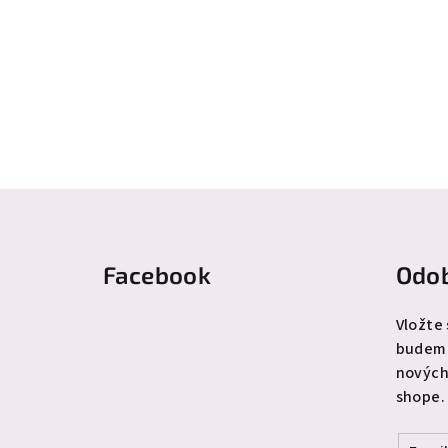
Z
á
Facebook
Odob
p
ä
Vložte
budeme
t
nových
i
shope.
e