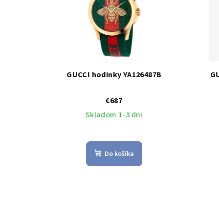
GUCCI hodinky YA126487B
GU
€687
Skladom 1-3 dni
Do košíka