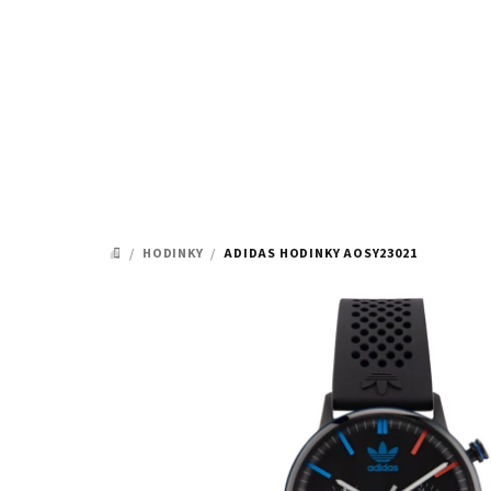
Prejsť
na
obsah
/
HODINKY
/
ADIDAS HODINKY AOSY23021
DOMOV