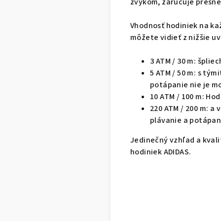
zvykom, zaručuje presné
Vhodnosť hodiniek na ka
môžete vidieť z nižšie 
3 ATM / 30 m: šplie
5 ATM / 50 m: s tým
potápanie nie je m
10 ATM / 100 m: Ho
220 ATM / 200 m: a
plávanie a potápan
Jedinečný vzhľad a kval
hodiniek ADIDAS.