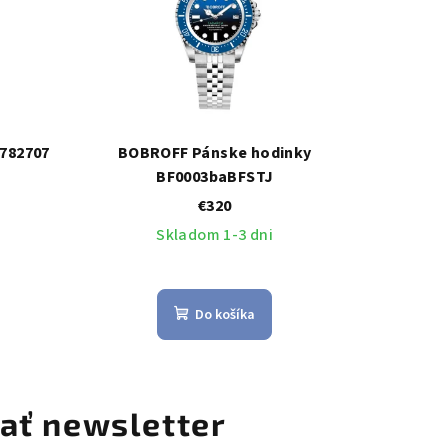
782707
BOBROFF Pánske hodinky
BF0003baBFSTJ
€320
Skladom 1-3 dni
Do košíka
ať newsletter