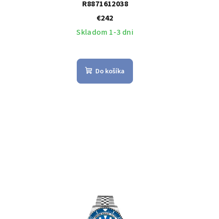
R8871612038
€242
Skladom 1-3 dni
Do košíka