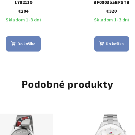
1792119
BF0003baBFSTB
€204
€320
Skladom 1-3 dni
Skladom 1-3 dni
Do košíka
Do košíka
Podobné produkty