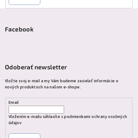
Z
á
p
Facebook
ä
t
i
e
Odoberať newsletter
Vložte svoj e-mail a my Vám budeme zasielať informácie o
nových produktoch na našom e-shope.
Email
Vložením e-mailu súhlasíte s
podmienkami ochrany osobných
údajov