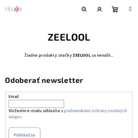
Prejsť
na
obsah
Nákupn
Hľadať
Prihlásenie
ZEELOOL
košík
Žiadne produkty značky
ZEELOOL
sa nenašli...
Odoberať newsletter
Email
Vložením e-mailu súhlasíte s
podmienkami ochrany osobných
údajov
Prihlásiť sa