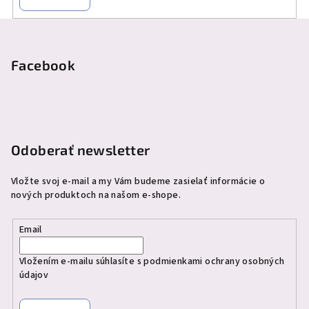
Z
á
p
Facebook
ä
t
i
e
Odoberať newsletter
Vložte svoj e-mail a my Vám budeme zasielať informácie o
nových produktoch na našom e-shope.
Email
Vložením e-mailu súhlasíte s
podmienkami ochrany osobných
údajov