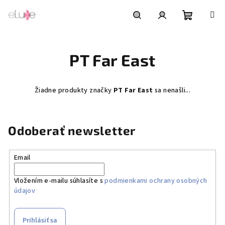
Prejsť
na
obsah
Nákupn
Hľadať
Prihlásenie
PT Far East
košík
Žiadne produkty značky
PT Far East
sa nenašli...
Odoberať newsletter
Email
Vložením e-mailu súhlasíte s
podmienkami ochrany osobných
údajov
Prihlásiť sa