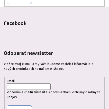
Z
á
p
Facebook
ä
t
i
e
Odoberať newsletter
Vložte svoj e-mail a my Vám budeme zasielať informácie o
nových produktoch na našom e-shope.
Email
Vložením e-mailu súhlasíte s
podmienkami ochrany osobných
údajov