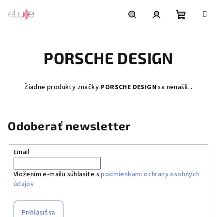
Prejsť
na
obsah
Nákupn
Hľadať
Prihlásenie
PORSCHE DESIGN
košík
Žiadne produkty značky
PORSCHE DESIGN
sa nenašli...
Odoberať newsletter
Email
Vložením e-mailu súhlasíte s
podmienkami ochrany osobných
údajov
Prihlásiť sa