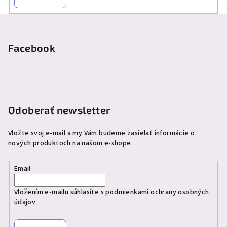
Z
á
p
Facebook
ä
t
i
e
Odoberať newsletter
Vložte svoj e-mail a my Vám budeme zasielať informácie o
nových produktoch na našom e-shope.
Email
Vložením e-mailu súhlasíte s
podmienkami ochrany osobných
údajov