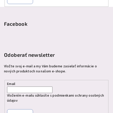
Z
á
p
Facebook
ä
t
i
e
Odoberať newsletter
Vložte svoj e-mail a my Vám budeme zasielať informácie o
nových produktoch na našom e-shope.
Email
Vložením e-mailu súhlasíte s
podmienkami ochrany osobných
údajov