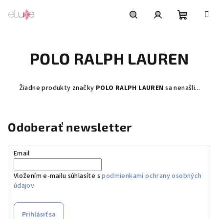
Prejsť
na
obsah
Nákupn
Hľadať
Prihlásenie
POLO RALPH LAUREN
košík
Žiadne produkty značky
POLO RALPH LAUREN
sa nenašli...
Odoberať newsletter
Email
Vložením e-mailu súhlasíte s
podmienkami ochrany osobných
údajov
Prihlásiť sa