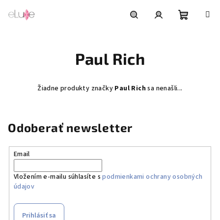
Prejsť
na
obsah
Nákupn
Hľadať
Prihlásenie
Paul Rich
košík
Žiadne produkty značky
Paul Rich
sa nenašli...
Odoberať newsletter
Email
Vložením e-mailu súhlasíte s
podmienkami ochrany osobných
údajov
Prihlásiť sa