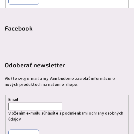
Z
á
p
Facebook
ä
t
i
e
Odoberať newsletter
Vložte svoj e-mail a my Vám budeme zasielať informácie o
nových produktoch na našom e-shope.
Email
Vložením e-mailu súhlasíte s
podmienkami ochrany osobných
údajov