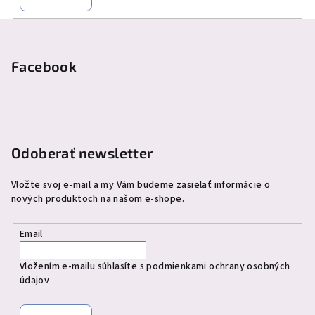
Z
á
p
Facebook
ä
t
i
e
Odoberať newsletter
Vložte svoj e-mail a my Vám budeme zasielať informácie o
nových produktoch na našom e-shope.
Email
Vložením e-mailu súhlasíte s
podmienkami ochrany osobných
údajov