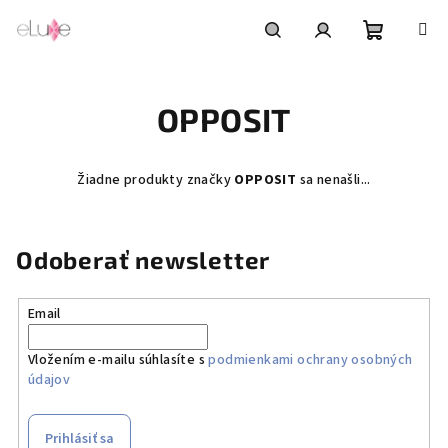
Prejsť
na
obsah
Nákupn
Hľadať
Prihlásenie
OPPOSIT
košík
Žiadne produkty značky
OPPOSIT
sa nenašli...
Odoberať newsletter
Email
Vložením e-mailu súhlasíte s
podmienkami ochrany osobných
údajov
Prihlásiť sa