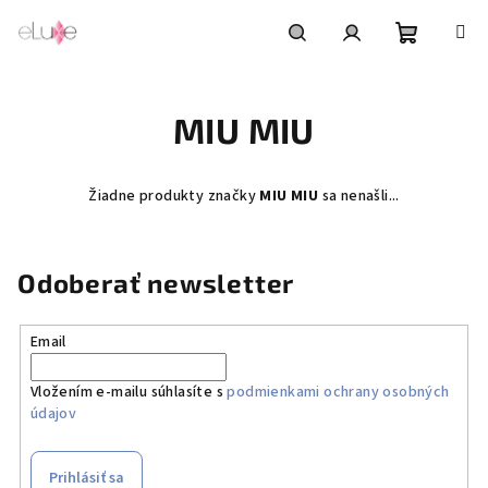
Prejsť
na
obsah
Nákupn
Hľadať
Prihlásenie
MIU MIU
košík
Žiadne produkty značky
MIU MIU
sa nenašli...
Odoberať newsletter
Email
Vložením e-mailu súhlasíte s
podmienkami ochrany osobných
údajov
Prihlásiť sa