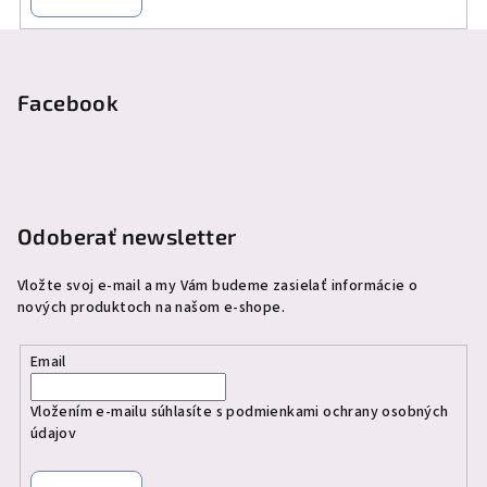
Z
á
p
Facebook
ä
t
i
e
Odoberať newsletter
Vložte svoj e-mail a my Vám budeme zasielať informácie o
nových produktoch na našom e-shope.
Email
Vložením e-mailu súhlasíte s
podmienkami ochrany osobných
údajov