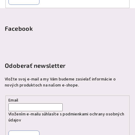
Z
á
p
Facebook
ä
t
i
e
Odoberať newsletter
Vložte svoj e-mail a my Vám budeme zasielať informácie o
nových produktoch na našom e-shope.
Email
Vložením e-mailu súhlasíte s
podmienkami ochrany osobných
údajov