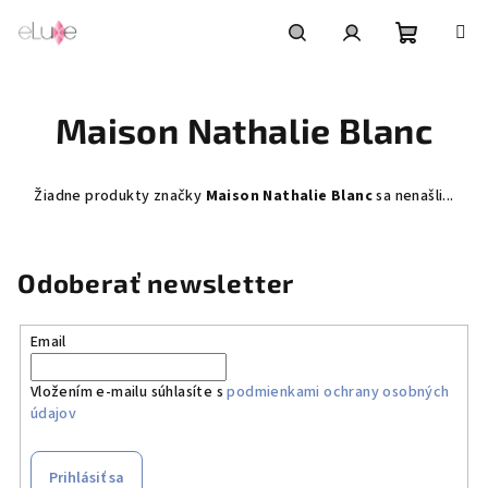
Prejsť
na
obsah
Nákupn
Hľadať
Prihlásenie
Maison Nathalie Blanc
košík
Žiadne produkty značky
Maison Nathalie Blanc
sa nenašli...
Odoberať newsletter
Email
Vložením e-mailu súhlasíte s
podmienkami ochrany osobných
údajov
Prihlásiť sa