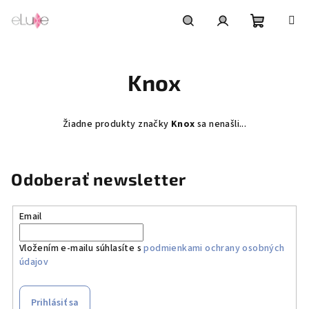
Prejsť
na
obsah
Nákupn
Hľadať
Prihlásenie
Knox
košík
Žiadne produkty značky
Knox
sa nenašli...
Odoberať newsletter
Email
Vložením e-mailu súhlasíte s
podmienkami ochrany osobných
údajov
Prihlásiť sa