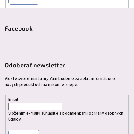
Z
á
p
Facebook
ä
t
i
e
Odoberať newsletter
Vložte svoj e-mail a my Vám budeme zasielať informácie o
nových produktoch na našom e-shope.
Email
Vložením e-mailu súhlasíte s
podmienkami ochrany osobných
údajov