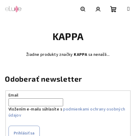
Prejsť
na
obsah
Nákupn
Hľadať
Prihlásenie
KAPPA
košík
Žiadne produkty značky
KAPPA
sa nenašli...
Odoberať newsletter
Email
Vložením e-mailu súhlasíte s
podmienkami ochrany osobných
údajov
Prihlásiť sa