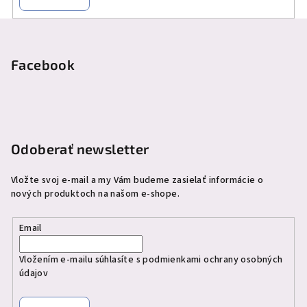
Z
á
p
Facebook
ä
t
i
e
Odoberať newsletter
Vložte svoj e-mail a my Vám budeme zasielať informácie o
nových produktoch na našom e-shope.
Email
Vložením e-mailu súhlasíte s
podmienkami ochrany osobných
údajov