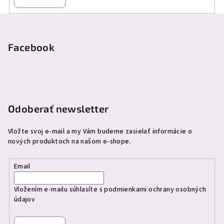
Z
á
p
Facebook
ä
t
i
e
Odoberať newsletter
Vložte svoj e-mail a my Vám budeme zasielať informácie o
nových produktoch na našom e-shope.
Email
Vložením e-mailu súhlasíte s
podmienkami ochrany osobných
údajov