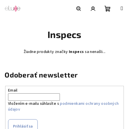
Prejsť
na
obsah
Nákupn
Hľadať
Prihlásenie
Inspecs
košík
Žiadne produkty značky
Inspecs
sa nenašli...
Odoberať newsletter
Email
Vložením e-mailu súhlasíte s
podmienkami ochrany osobných
údajov
Prihlásiť sa