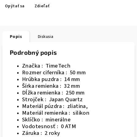
Opýtať sa
Zdieľať
Popis
Diskusia
Podrobný popis
Značka : TimeTech
Rozmer ciferníka : 50 mm
Hrúbka puzdra : 14 mm
Šírka remienka : 32 mm
Dĺžka remienka : 250 mm
Strojček : Japan Quartz
Materiál púzdra : zliatina,
Materiál remienka : silikon
Sklíčko : minerálne
Vodotesnosť : 0 ATM
Záruka : 2 roky