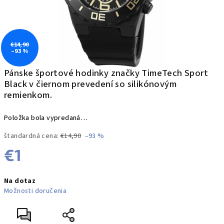
€14,90
–93 %
Pánske športové hodinky značky TimeTech Sport
Black v čiernom prevedení so silikónovým
remienkom.
Položka bola vypredaná…
štandardná cena:
€14,90
–93 %
€1
Jednotková
Na dotaz
cena:
Možnosti doručenia