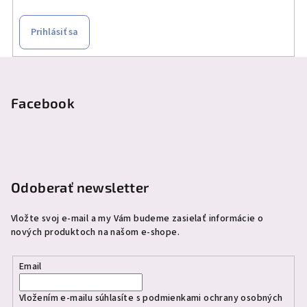
Prihlásiť sa
Z
á
p
Facebook
ä
t
i
e
Odoberať newsletter
Vložte svoj e-mail a my Vám budeme zasielať informácie o
nových produktoch na našom e-shope.
Email
Vložením e-mailu súhlasíte s
podmienkami ochrany osobných