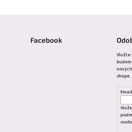
Z
á
Facebook
Odob
p
ä
Vložte
budeme
t
nových
i
shope.
e
Emai
Vlože
podm
osob