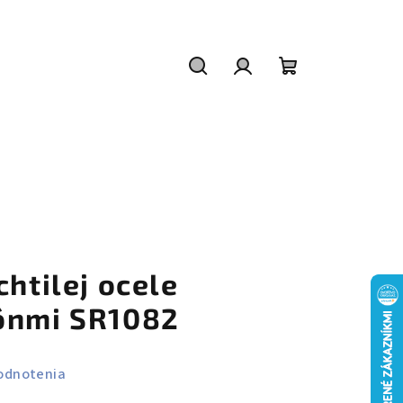
Hľadať
Prihlásenie
Nákupný
košík
chtilej ocele
ónmi SR1082
odnotenia