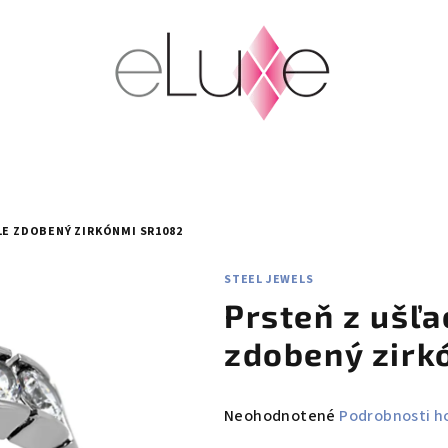
LE ZDOBENÝ ZIRKÓNMI SR1082
STEEL JEWELS
Prsteň z ušľa
zdobený zirk
Priemerné
Neohodnotené
Podrobnosti h
hodnotenie