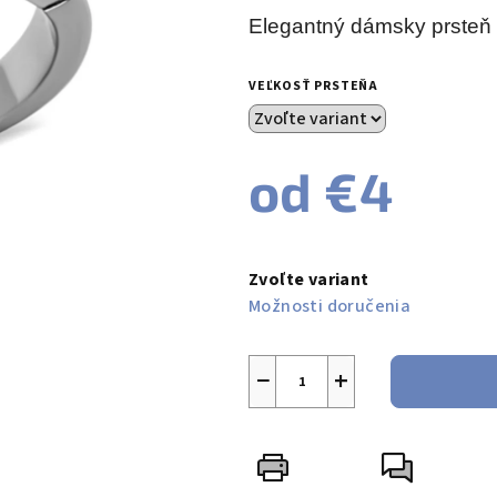
produktu
Elegantný dámsky prsteň z
je
0,0
VEĽKOSŤ PRSTEŇA
z
5
hviezdičiek.
od
€4
Jednotková
cena:
Zvoľte variant
Možnosti doručenia
−
+