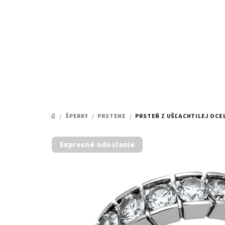
Prejsť
na
obsah
/
ŠPERKY
/
PRSTENE
/
PRSTEŇ Z UŠĽACHTILEJ OCE
DOMOV
Expresné odoslanie