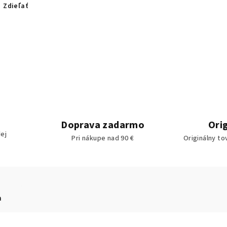
Zdieľať
Doprava zadarmo
Ori
ej
Pri nákupe nad 90 €
Originálny to
a