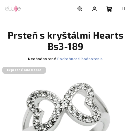
Prejsť
na
obsah
Nákupn
Hľadať
Prihlásenie
Prsteň s kryštálmi Hearts
košík
Bs3-189
Priemerné
Neohodnotené
Podrobnosti hodnotenia
hodnotenie
Expresné odoslanie
produktu
je
0,0
z
5
hviezdičiek.