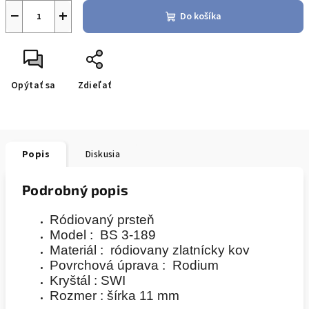
−
+
Do košíka
Opýtať sa
Zdieľať
Popis
Diskusia
Podrobný popis
Ródiovaný prsteň
Model : BS 3-189
Materiál : ródiovany zlatnícky kov
Povrchová úprava : Rodium
Kryštál : SWI
Rozmer : šírka 11 mm