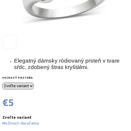
Elegatný dámsky ródiovaný prsteň v tvare
sŕdc, zdobený štras kryštálmi.
VEĽKOSŤ PRSTEŇA
€5
Jednotková
Zvoľte variant
cena:
Možnosti doručenia