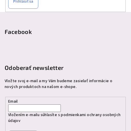
Prihlásiť sa
Z
á
p
Facebook
ä
t
i
e
Odoberať newsletter
Vložte svoj e-mail a my Vám budeme zasielať informácie o
nových produktoch na našom e-shope.
Email
Vložením e-mailu súhlasíte s
podmienkami ochrany osobných
údajov