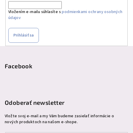
Vložením e-mailu súhlasíte s
podmienkami ochrany osobných
údajov
Prihlásiť sa
Z
á
p
Facebook
ä
t
i
e
Odoberať newsletter
Vložte svoj e-mail a my Vám budeme zasielať informácie o
nových produktoch na našom e-shope.