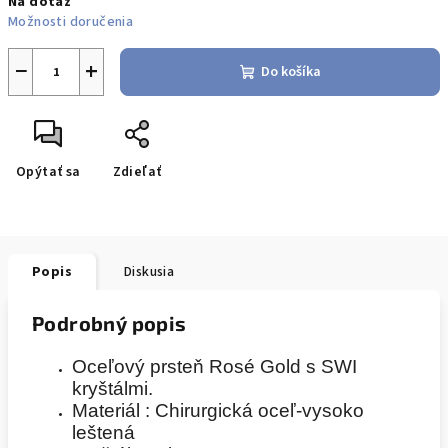
Na dotaz
cena:
Možnosti doručenia
−
+
Do košíka
Opýtať sa
Zdieľať
Popis
Diskusia
Podrobný popis
Oceľový prsteň Rosé Gold s SWI
kryštálmi.
Materiál : Chirurgická oceľ-vysoko
leštená