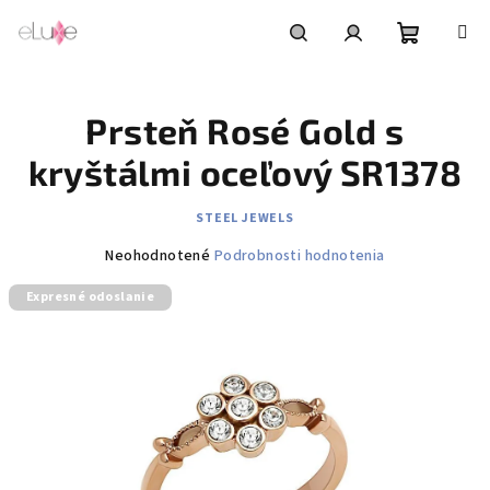
Prejsť
na
obsah
Nákupn
Hľadať
Prihlásenie
Prsteň Rosé Gold s
košík
kryštálmi oceľový SR1378
STEEL JEWELS
Priemerné
Neohodnotené
Podrobnosti hodnotenia
hodnotenie
Expresné odoslanie
produktu
je
0,0
z
5
hviezdičiek.