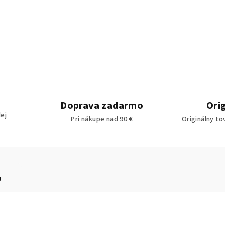
Doprava zadarmo
Ori
ej
Pri nákupe nad 90 €
Originálny to
a