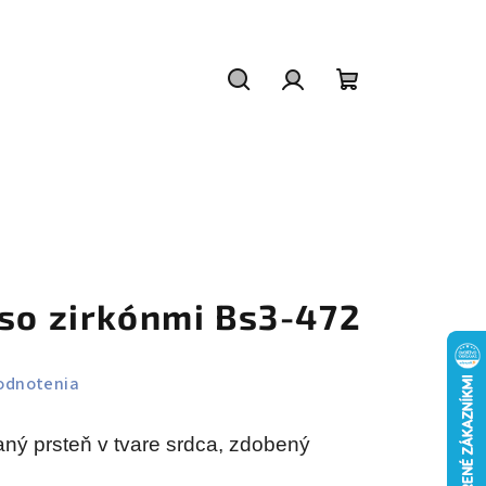
Hľadať
Prihlásenie
Nákupný
košík
 so zirkónmi Bs3-472
odnotenia
ný prsteň v tvare srdca, zdobený