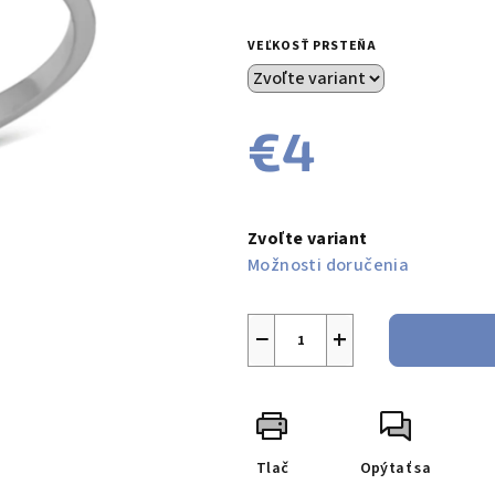
0,0
z
VEĽKOSŤ PRSTEŇA
5
hviezdičiek.
€4
Jednotková
cena:
Zvoľte variant
Možnosti doručenia
−
+
Tlač
Opýtať sa