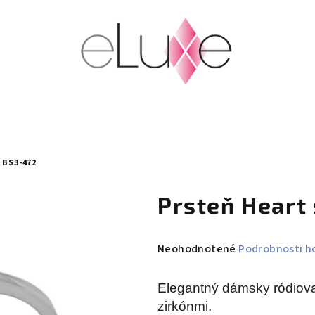
 BS3-472
Prsteň Heart
Priemerné
Neohodnotené
Podrobnosti h
hodnotenie
produktu
Elegantný dámsky ródiova
je
zirkónmi.