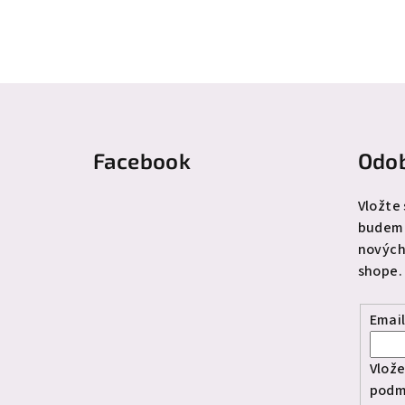
Z
á
Facebook
Odob
p
ä
Vložte
budeme
t
nových
i
shope.
e
Emai
Vlože
podm