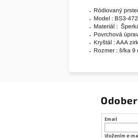
Ródiovaný prst
Model : BS3-472
Materiál : Šper
Povrchová úpra
Kryštál : AAA zi
Rozmer : šŕka 
Odober
Email
Vložením e-mai