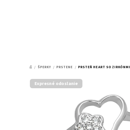
Prejsť
na
obsah
/
ŠPERKY
/
PRSTENE
/
PRSTEŇ HEART SO ZIRKÓNMI
DOMOV
Expresné odoslanie