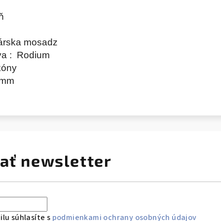
eň
kárska mosadz
va : Rodium
rkóny
9 mm
ať newsletter
lu súhlasíte s
podmienkami ochrany osobných údajov