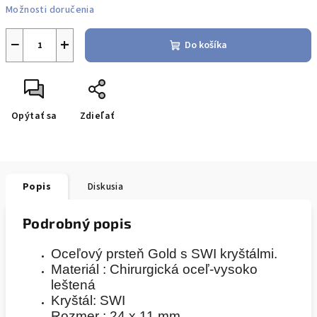
Možnosti doručenia
−
+
Do košíka
Opýtať sa
Zdieľať
Popis
Diskusia
Podrobný popis
Oceľový prsteň Gold s SWI kryštálmi.
Materiál : Chirurgická oceľ-vysoko
leštená
Kryštál: SWI
Rozmer : 24 x 11 mm