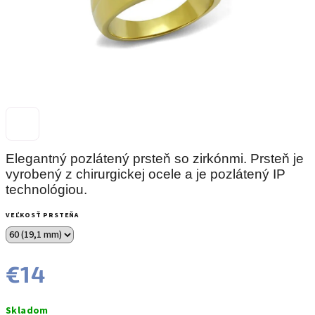
Elegantný pozlátený prsteň so zirkónmi. Prsteň je
vyrobený z chirurgickej ocele a je pozlátený IP
technológiou.
VEĽKOSŤ PRSTEŇA
€14
Jednotková
Skladom
cena: