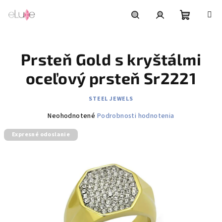
Prejsť
na
obsah
Nákupn
Hľadať
Prihlásenie
Prsteň Gold s kryštálmi
košík
oceľový prsteň Sr2221
STEEL JEWELS
Priemerné
Neohodnotené
Podrobnosti hodnotenia
hodnotenie
Expresné odoslanie
produktu
je
0,0
z
5
hviezdičiek.