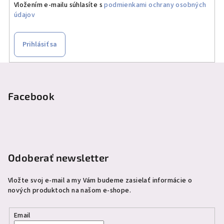
Vložením e-mailu súhlasíte s
podmienkami ochrany osobných
údajov
Prihlásiť sa
Z
á
p
Facebook
ä
t
i
e
Odoberať newsletter
Vložte svoj e-mail a my Vám budeme zasielať informácie o
nových produktoch na našom e-shope.
Email