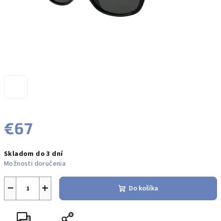
€67
Jednotková
Skladom do 3 dní
cena:
Možnosti doručenia
−
+
Do košíka