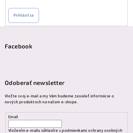
Prihlásiť sa
Z
á
p
Facebook
ä
t
i
e
Odoberať newsletter
Vložte svoj e-mail a my Vám budeme zasielať informácie o
nových produktoch na našom e-shope.
Email
Vložením e-mailu súhlasíte s
podmienkami ochrany osobných