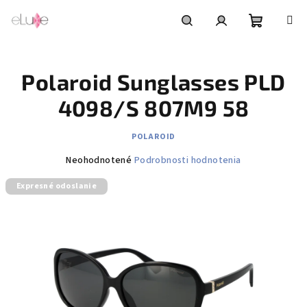
Prejsť
na
obsah
Nákupn
Hľadať
Prihlásenie
Polaroid Sunglasses PLD
košík
4098/S 807M9 58
POLAROID
Priemerné
Neohodnotené
Podrobnosti hodnotenia
hodnotenie
Expresné odoslanie
produktu
je
0,0
z
5
hviezdičiek.