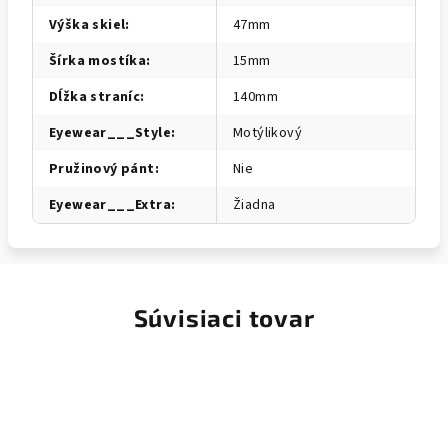
Výška skiel
:
47mm
Šírka mostíka
:
15mm
Dĺžka straníc
:
140mm
Eyewear___Style
:
Motýlikový
Pružinový pánt
:
Nie
Eyewear___Extra
:
Žiadna
Súvisiaci tovar