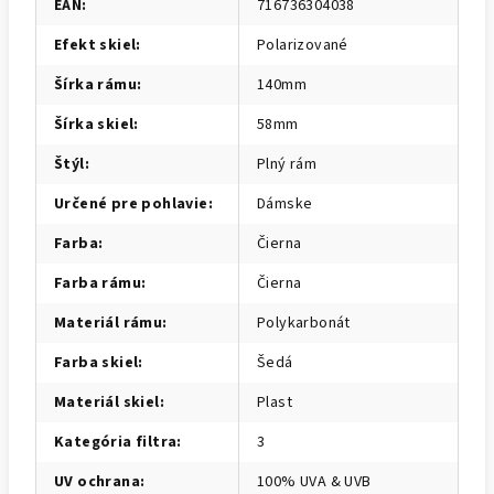
EAN
:
716736304038
Efekt skiel
:
Polarizované
Šírka rámu
:
140mm
Šírka skiel
:
58mm
Štýl
:
Plný rám
Určené pre pohlavie
:
Dámske
Farba
:
Čierna
Farba rámu
:
Čierna
Materiál rámu
:
Polykarbonát
Farba skiel
:
Šedá
Materiál skiel
:
Plast
Kategória filtra
:
3
UV ochrana
:
100% UVA & UVB