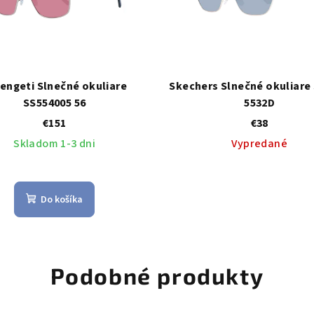
engeti Slnečné okuliare
Skechers Slnečné okuliare
SS554005 56
5532D
€151
€38
Skladom 1-3 dni
Vypredané
Do košíka
Podobné produkty