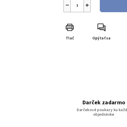
−
+
Tlač
Opýtať sa
Darček zadarmo
Darčekové poukazy ku každ
objednávke