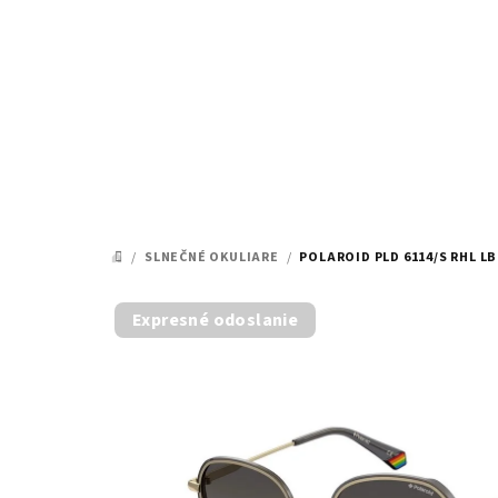
Prejsť
na
obsah
/
SLNEČNÉ OKULIARE
/
POLAROID PLD 6114/S RHL L
DOMOV
Expresné odoslanie