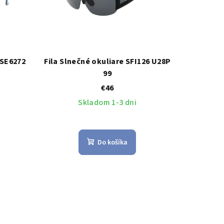
 SE6272
Fila Slnečné okuliare SFI126 U28P
99
€46
Skladom 1-3 dni
Do košíka