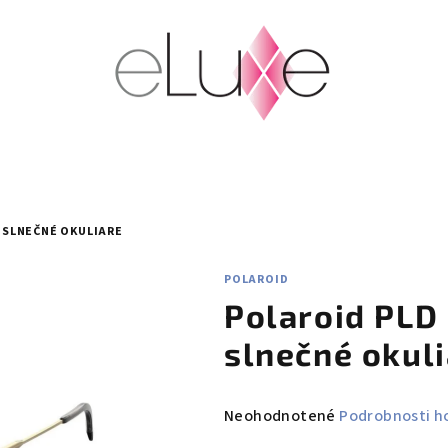
B SLNEČNÉ OKULIARE
POLAROID
Polaroid PLD
slnečné okul
Priemerné
Neohodnotené
Podrobnosti h
hodnotenie