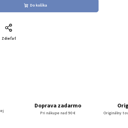
Do košíka
Zdieľať
Doprava zadarmo
Ori
ej
Pri nákupe nad 90 €
Originálny to