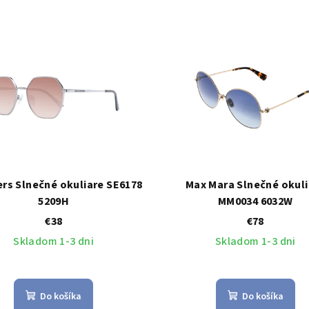
rs Slnečné okuliare SE6178
Max Mara Slnečné okuli
5209H
MM0034 6032W
€38
€78
Skladom 1-3 dni
Skladom 1-3 dni
Do košíka
Do košíka