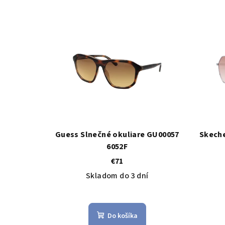
Guess Slnečné okuliare GU00057
Skeche
6052F
€71
Skladom do 3 dní
Do košíka