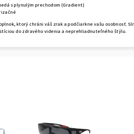
Hnedá s plynulým prechodom (Gradient)
arizačné
oplnok, ktorý chráni váš zrak a podčiarkne vašu osobnosť. S
estíciou do zdravého videnia a neprehliadnuteľného štýlu.