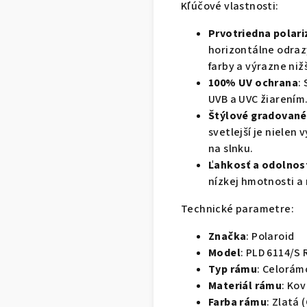
Kľúčové vlastnosti:
Prvotriedna polari
horizontálne odrazy
farby a výrazne niž
100% UV ochrana
:
UVB a UVC žiarením
Štýlové gradované
svetlejší je nielen 
na slnku.
Ľahkosť a odolnos
nízkej hmotnosti a
Technické parametre:
Značka
: Polaroid
Model
: PLD 6114/S 
Typ rámu
: Celorám
Materiál rámu
: Kov
Farba rámu
: Zlatá 