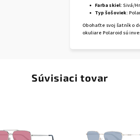
Farba skiel
: Sivá/
Typ šošoviek
: Pol
Obohaťte svoj šatník o d
okuliare Polaroid sú inv
Súvisiaci tovar