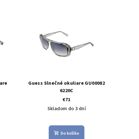
are
Guess Slnečné okuliare GU00082
6220C
€71
Skladom do 3 dní
Do košíka