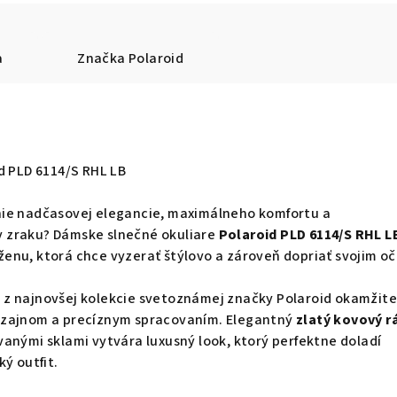
a
Značka
Polaroid
d PLD 6114/S RHL LB
ie nadčasovej elegancie, maximálneho komfortu a
 zraku? Dámske slnečné okuliare
Polaroid PLD 6114/S RHL L
enu, ktorá chce vyzerať štýlovo a zároveň dopriať svojim o
z najnovšej kolekcie svetoznámej značky Polaroid okamžit
izajnom a precíznym spracovaním. Elegantný
zlatý kovový 
anými sklami vytvára luxusný look, ktorý perfektne doladí
ý outfit.