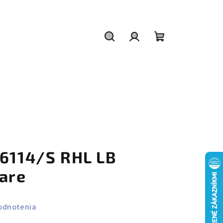
Hľadať
Prihlásenie
Nákupný
košík
 6114/S RHL LB
iare
odnotenia