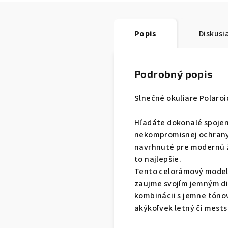
Popis
Diskusi
Podrobný popis
Slnečné okuliare Polaroi
Hľadáte dokonalé spojen
nekompromisnej ochrany
navrhnuté pre modernú ž
to najlepšie.
Tento celorámový model 
zaujme svojím jemným d
kombinácii s jemne tónov
akýkoľvek letný či mestsk