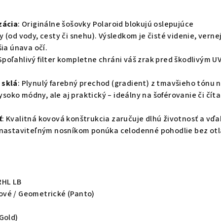
zácia
: Originálne šošovky Polaroid blokujú oslepujúce
 (od vody, cesty či snehu). Výsledkom je čisté videnie, verne
šia únava očí.
 Spoľahlivý filter kompletne chráni váš zrak pred škodlivým U
.
 sklá
: Plynulý farebný prechod (gradient) z tmavšieho tónu 
vysoko módny, ale aj praktický – ideálny na šoférovanie či čít
ť
: Kvalitná kovová konštrukcia zaručuje dlhú životnosť a vď
 nastaviteľným nosníkom ponúka celodenné pohodlie bez otl
RHL LB
ové / Geometrické (Panto)
(Gold)