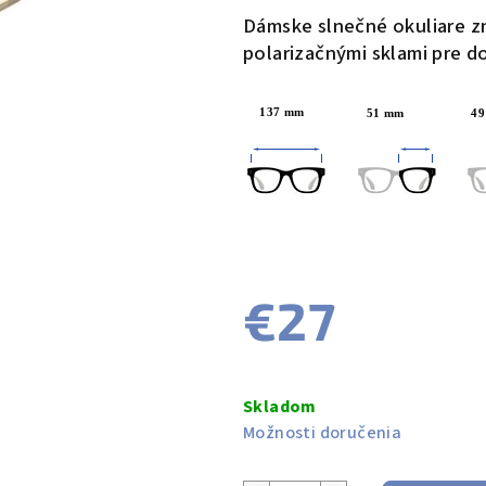
produktu
Dámske slnečné okuliare z
je
polarizačnými sklami pre d
0,0
z
137
mm
51 mm
49
5
hviezdičiek.
€27
Jednotková
cena:
Skladom
Možnosti doručenia