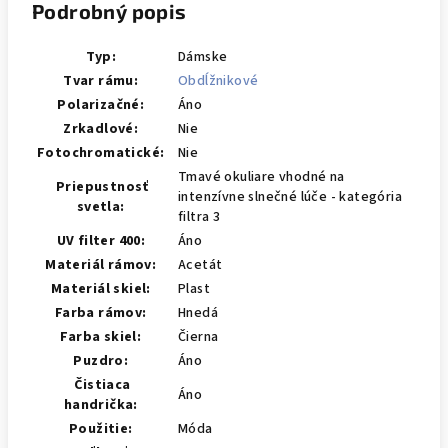
Podrobný popis
Typ:
Dámske
Tvar rámu:
Obdĺžnikové
Polarizačné:
Áno
Zrkadlové:
Nie
Fotochromatické:
Nie
Tmavé okuliare vhodné na
Priepustnosť
intenzívne slnečné lúče - kategória
svetla:
filtra 3
UV filter 400:
Áno
Materiál rámov:
Acetát
Materiál skiel:
Plast
Farba rámov:
Hnedá
Farba skiel:
Čierna
Puzdro:
Áno
Čistiaca
Áno
handrička:
Použitie:
Móda