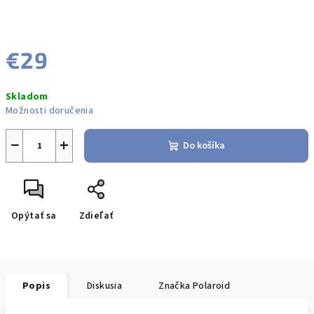
€29
Jednotková
Skladom
cena:
Možnosti doručenia
−
+
Do košíka
Opýtať sa
Zdieľať
Popis
Diskusia
Značka
Polaroid