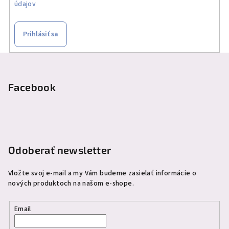
údajov
Prihlásiť sa
Z
á
p
Facebook
ä
t
i
e
Odoberať newsletter
Vložte svoj e-mail a my Vám budeme zasielať informácie o
nových produktoch na našom e-shope.
Email