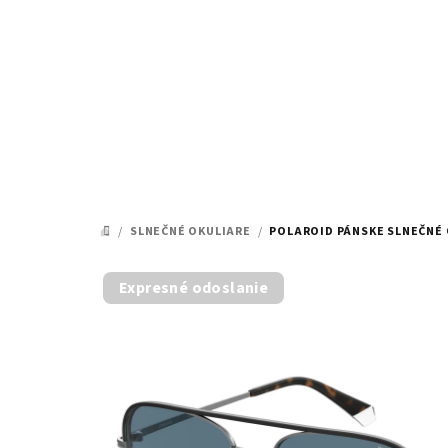
Prejsť
na
obsah
/
SLNEČNÉ OKULIARE
/
POLAROID PÁNSKE SLNEČNÉ O
DOMOV
Expresné odoslanie