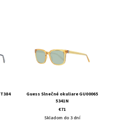
ST384
Guess Slnečné okuliare GU00065
5341N
€71
Skladom do 3 dní