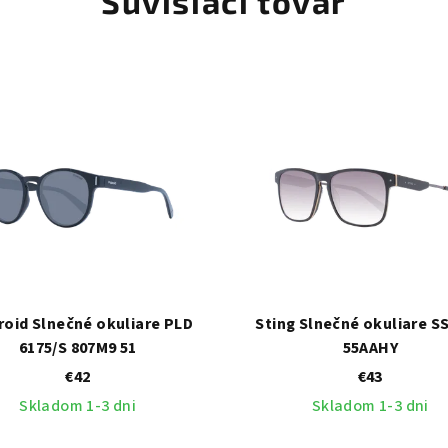
Súvisiaci tovar
roid Slnečné okuliare PLD
Sting Slnečné okuliare S
6175/S 807M9 51
55AAHY
€42
€43
Skladom 1-3 dni
Skladom 1-3 dni