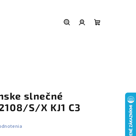
Hľadať
Prihlásenie
Nákupný
košík
nske slnečné
 2108/S/X KJ1 C3
odnotenia