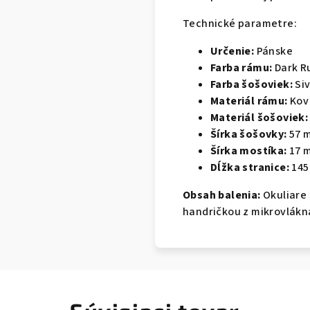
Technické parametre:
Určenie:
Pánske
Farba rámu:
Dark R
Farba šošoviek:
Siv
Materiál rámu:
Kov
Materiál šošoviek:
Šírka šošovky:
57 
Šírka mostíka:
17 
Dĺžka stranice:
145
Obsah balenia:
Okuliare 
handričkou z mikrovlákn