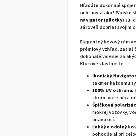
Hľadáte dokonalé spoje
ochrany zraku? Pánske s
navigator (pilotky)
sú i
zároveň dopriať svojim o
Elegantný kovový rám vo
prémiový vzhľad, zatiaľ 
dokonalé videnie za aký
Kľúčové vlastnosti:
Ikonický Navigator
takmer každému typu
100% UV ochrana:
S
chráni vaše oči a oč
Špičková polarizác
mokrej vozovky, vod
únavu očí.
Ľahký a odolný ko
pohodlie aj pri ce