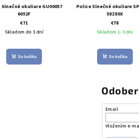
 Slnečné okuliare GU00057
Police Slnečné okuliare S
6052F
58Z80X
€71
€78
Skladom do 3 dní
Skladom 1-3 dni
Do košíka
Do košíka
Odober
Email
Vložením e-mai