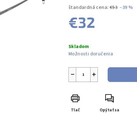
produktu
štandardná cena:
€53
–39 %
je
€32
0,0
z
5
Jednotková
hviezdičiek.
cena:
Skladom
Možnosti doručenia
−
+
Tlač
Opýtať sa