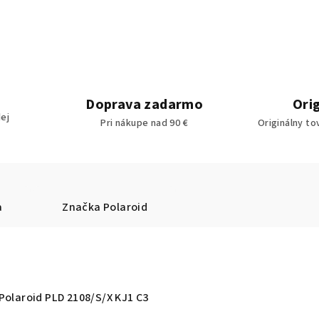
Doprava zadarmo
Ori
ej
Pri nákupe nad 90 €
Originálny to
a
Značka
Polaroid
Polaroid PLD 2108/S/X KJ1 C3