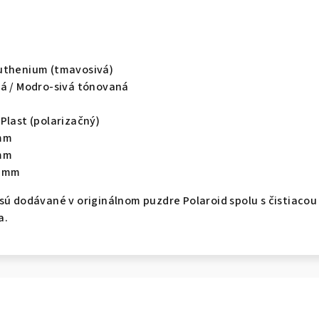
uthenium (tmavosivá)
á / Modro-sivá tónovaná
Plast (polarizačný)
mm
mm
 mm
sú dodávané v originálnom puzdre Polaroid spolu s čistiacou
a.