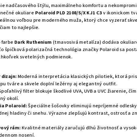
nie nadčasového štýlu, maximálneho komfortu a nekompromi
lnečné okuliare
Polaroid PLD 2108/S/X KJ1 C3
v ikonickom tv
deálnou voľbou pre moderného muža, ktorý chce vyzerať skve
čiam to najlepšie.
 farbe
Dark Ruthenium
(tmavosivá metalíza) dodáva okulia
čo špičková polarizačná technológia značky Polaroid sa post
chkoľvek svetelných podmienok.
 dizajn:
Moderná interpretácia klasických pilotiek, ktorá pri
 tváre a skvele doplní ležérny aj elegantný outfit.
poľahlivý filter blokuje škodlivé UVA, UVB a UVC žiarenie, čím
ný okolí.
ia Polaroid:
Špeciálne šošovky eliminujú nepríjemné odlesky
nej hladiny či snehu. Výrazne zlepšujú kontrast, ostrosť a z
vový rám:
Kvalitné materiály zaručujú dlhú životnosť a vysok
lodennom nosení.