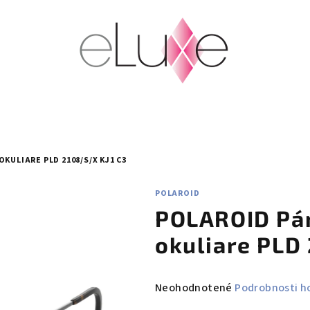
KULIARE PLD 2108/S/X KJ1 C3
POLAROID
POLAROID Pá
okuliare PLD
Priemerné
Neohodnotené
Podrobnosti h
hodnotenie