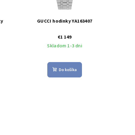
ky
GUCCI hodinky YA163407
€1 149
Skladom 1-3 dni
Do košíka