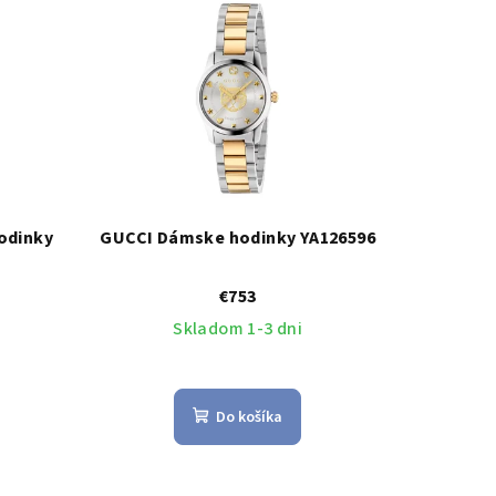
odinky
GUCCI Dámske hodinky YA126596
€753
Skladom 1-3 dni
Do košíka