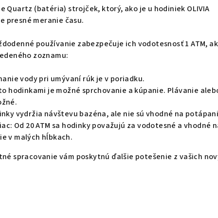
 Quartz (batéria) strojček, ktorý, ako je u hodiniek OLIVIA
e presné meranie času.
ždodenné používanie zabezpečuje ich vodotesnosť 1 ATM, a
uvedeného zoznamu:
chanie vody pri umývaní rúk je v poriadku.
ito hodinkami je možné sprchovanie a kúpanie. Plávanie aleb
ožné.
dinky vydržia návštevu bazéna, ale nie sú vhodné na potápani
 viac: Od 20 ATM sa hodinky považujú za vodotesné a vhodné 
ie v malých hĺbkach.
itné spracovanie vám poskytnú ďalšie potešenie z vašich no