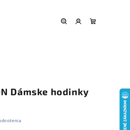
Hľadať
Prihlásenie
Nákupný
košík
ON Dámske hodinky
odnotenia