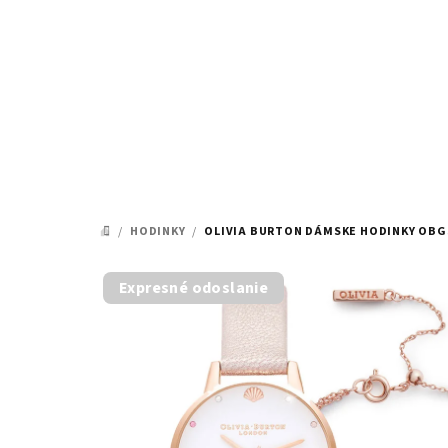
Prejsť
na
obsah
/
HODINKY
/
OLIVIA BURTON DÁMSKE HODINKY OBG
DOMOV
Expresné odoslanie