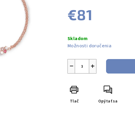
produktu
€81
je
0,0
z
Jednotková
5
cena:
Skladom
hviezdičiek.
Možnosti doručenia
−
+
Tlač
Opýtať sa