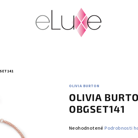
SET141
OLIVIA BURTON
OLIVIA BURT
OBGSET141
Priemerné
Neohodnotené
Podrobnosti h
hodnotenie