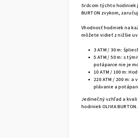
Srdcom týchto hodiniek je
BURTON zvykom, zaručuj
Vhodnosť hodiniek na ka
môžete vidieť z nižšie 
3 ATM / 30 m: šplie
5 ATM / 50 m: s tým
potápanie nie je m
10 ATM / 100 m: Ho
220 ATM / 200 m: a
plávanie a potápan
Jedinečný vzhľad a kval
hodiniek OLIVIA BURTON.