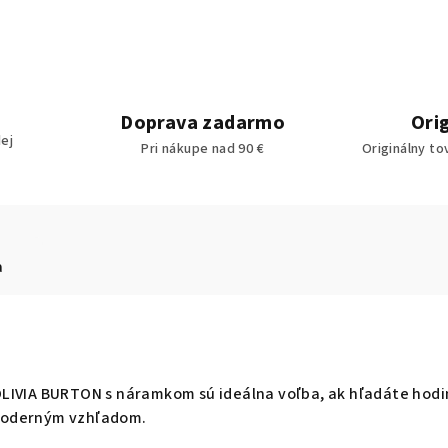
Doprava zadarmo
Ori
ej
Pri nákupe nad 90 €
Originálny to
a
LIVIA BURTON s náramkom sú ideálna voľba, ak hľadáte hodi
moderným vzhľadom.