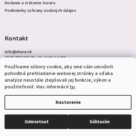
Dodanie a vrátenie tovaru
Podmienky ochrany osobných údajov
Kontakt
info
@
eluxe.sk
0940 777 230 (Po-Pia 8:00-16:00)
Používame súbory cookie, aby sme vám umožnili
pohodlné prehliadanie webovej stránky a vďaka
analýze neustále zlepšovali jej funkcie, výkon a
použiteľnosť. Viac informácií
tu
.
Copyright 2026
eLuxe.sk
. Všetky práva vyhradené.
Upraviť
nastavenie cookies
Nastavenie
Vytvoril Shoptet
Odmietnuť
Súhlasím