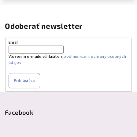
Odoberať newsletter
Email
Vložením e-mailu súhlasíte s
podmienkami ochrany osobných
údajov
Prihlásiť sa
Z
á
p
Facebook
ä
t