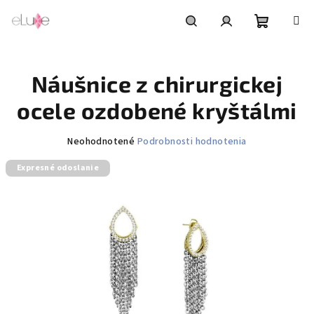
Prejsť
na
obsah
Nákupn
Hľadať
Prihlásenie
Náušnice z chirurgickej
košík
ocele ozdobené kryštálmi
Priemerné
Neohodnotené
Podrobnosti hodnotenia
hodnotenie
Expresné odoslanie
produktu
je
0,0
z
5
hviezdičiek.