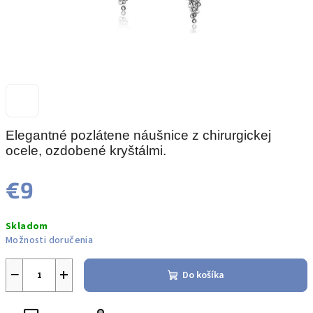
Elegantné pozlátene náušnice z chirurgickej
ocele, ozdobené kryštálmi.
€9
Jednotková
Skladom
cena:
Možnosti doručenia
−
+
Do košíka