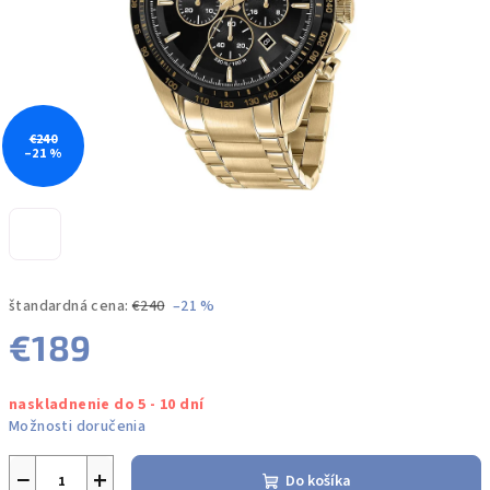
€240
–21 %
štandardná cena:
€240
–21 %
€189
Jednotková
naskladnenie do 5 - 10 dní
cena:
Možnosti doručenia
−
+
Do košíka