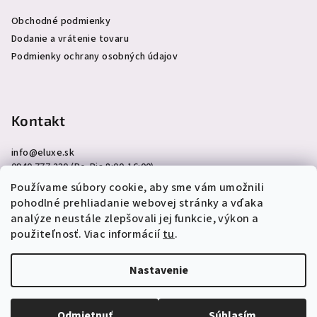
Obchodné podmienky
Dodanie a vrátenie tovaru
Podmienky ochrany osobných údajov
Kontakt
info
@
eluxe.sk
0940 777 230 (Po-Pia 8:00-16:00)
Používame súbory cookie, aby sme vám umožnili
pohodlné prehliadanie webovej stránky a vďaka
analýze neustále zlepšovali jej funkcie, výkon a
použiteľnosť. Viac informácií
tu
.
Copyright 2026
eLuxe.sk
. Všetky práva vyhradené.
Upraviť
nastavenie cookies
Nastavenie
Vytvoril Shoptet
Odmietnuť
Súhlasím