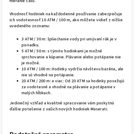
meranie času.
Vhodnosť hodiniek na každodenné používanie zabezpečuje
ich vodotesnosť 10 ATM / 100 m, ako môžete vidieť z nižšie
uvedeného zoznamu:
3 ATM / 30 m: špliechanie vody pri umývaní rúk je v
poriadku.
5 ATM / 50 m: s týmito hodinkami je možné
sprchovanie a kúpanie. Plávanie alebo potápanie nie
je možné.
10 ATM / 100 m: Hodinky vydržia návštevu bazéna, ale
nie sú vhodné na potápanie.
20 ATM / 200 m: a viac: Od 20 ATM sa hodinky považujú
za vodotesné a vhodné na plávanie a potápanie v
malých hĺbkach.
Jedinečný vzhľad a kvalitné spracovanie vám poskytnú
ďalšie potešenie z vašich nových hodiniek Maserati.