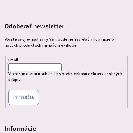
t
i
e
Odoberať newsletter
Vložte svoj e-mail a my Vám budeme zasielať informácie o
nových produktoch na našom e-shope.
Email
Vložením e-mailu súhlasíte s
podmienkami ochrany osobných
údajov
Prihlásiť sa
Informácie