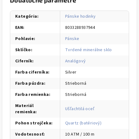
Dodatočné parametre
Kategória
:
Pánske hodinky
EAN
:
8033288937944
Pohlavie
:
Pánske
Sklíčko
:
Tvrdené minerálne sklo
Ciferník
:
Analógový
Farba ciferníka
:
Silver
Farba púzdra
:
Strieborná
Farba remienka
:
Strieborná
Materiál
Ušľachtilá oceľ
remienka
:
Pohon strojčeka
:
Quartz (batériový)
Vodotesnosť
:
10 ATM / 100 m