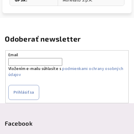
GPSR
:
Morellato S.p.A.
Odoberať newsletter
Email
Vložením e-mailu súhlasíte s
podmienkami ochrany osobných
údajov
Prihlásiť sa
Z
á
p
Facebook
ä