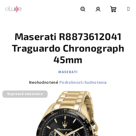
Prejsť
na
obsah
Nákupn
Hľadať
Prihlásenie
Maserati R8873612041
košík
Traguardo Chronograph
45mm
MASERATI
Priemerné
Neohodnotené
Podrobnosti hodnotenia
hodnotenie
Expresné odoslanie
produktu
je
0,0
z
5
hviezdičiek.