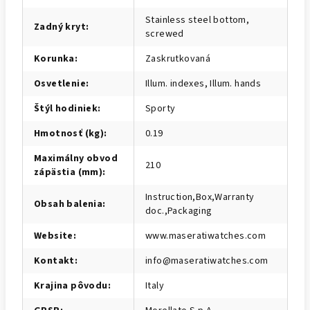
Stainless steel bottom,
Zadný kryt
:
screwed
Korunka
:
Zaskrutkovaná
Osvetlenie
:
Illum. indexes, Illum. hands
Štýl hodiniek
:
Sporty
Hmotnosť (kg)
:
0.19
Maximálny obvod
210
zápästia (mm)
:
Instruction,Box,Warranty
Obsah balenia
:
doc.,Packaging
Website
:
www.maseratiwatches.com
Kontakt
:
info@maseratiwatches.com
Krajina pôvodu
:
Italy