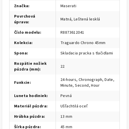
Značka
:
Maserati
Povrchová
Matná, Leštená lesklá
úprava
:
Číslo modelu
:
R8873612041
Kolekcia
:
Traguardo Chrono 45mm
Spona
:
Skladacia pracka s tlačidlami
Rozpätie nožiek
22
púzdra (mm)
:
24-hours, Chronograph, Date,
Funkcie
:
Minute, Second, Hour
Luneta hodiniek
:
Pevná
Materiál púzdra
:
Ušľachtilá oceľ
Hrúbka púzdra
:
13 mm
Šírka púzdra
:
45 mm