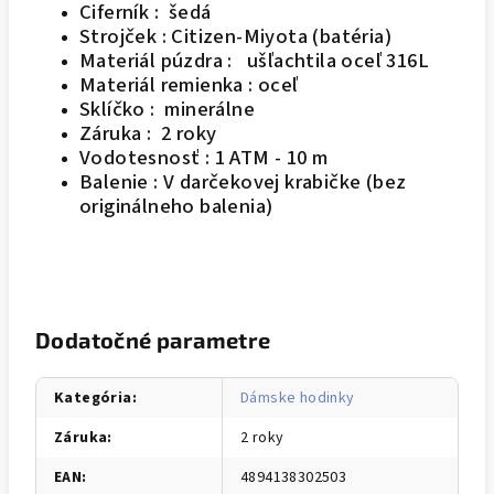
Ciferník : šedá
Strojček : Citizen-Miyota (batéria)
Materiál púzdra : ušľachtila oceľ 316L
Materiál remienka : oceľ
Sklíčko : minerálne
Záruka : 2 roky
Vodotesnosť : 1 ATM - 10 m
Balenie : V darčekovej krabičke (bez
originálneho balenia)
Dodatočné parametre
Kategória
:
Dámske hodinky
Záruka
:
2 roky
EAN
:
4894138302503