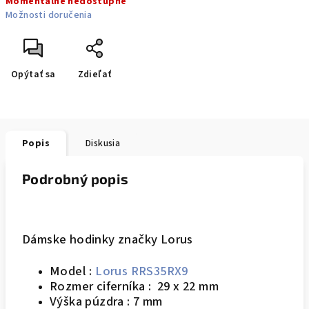
Momentálne nedostupné
cena:
Možnosti doručenia
Opýtať sa
Zdieľať
Popis
Diskusia
Podrobný popis
Dámske hodinky značky Lorus
Model :
Lorus RRS35RX9
Rozmer ciferníka : 29 x 22 mm
Výška púzdra : 7 mm