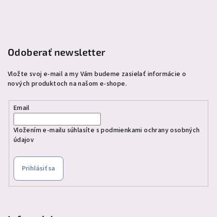
ä
t
i
e
Odoberať newsletter
Vložte svoj e-mail a my Vám budeme zasielať informácie o
nových produktoch na našom e-shope.
Email
Vložením e-mailu súhlasíte s
podmienkami ochrany osobných
údajov
Prihlásiť sa