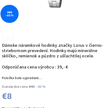
€40
–80 %
Dámske náramkové hodinky značky Lorus v čierno-
striebornom prevedení.
Hodinky majú minerálne
sklíčko, remienok a púzdro z ušľachtilej ocele.
Odporúčana cena výrobcu : 39,- €
Položka bola vypredaná…
štandardná cena:
€40
–80 %
€8
Jednotková