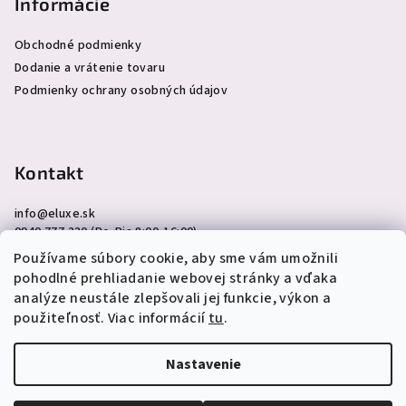
Informácie
Obchodné podmienky
Dodanie a vrátenie tovaru
Podmienky ochrany osobných údajov
Kontakt
info
@
eluxe.sk
0940 777 230 (Po-Pia 8:00-16:00)
Používame súbory cookie, aby sme vám umožnili
pohodlné prehliadanie webovej stránky a vďaka
analýze neustále zlepšovali jej funkcie, výkon a
použiteľnosť. Viac informácií
tu
.
Copyright 2026
eLuxe.sk
. Všetky práva vyhradené.
Upraviť
nastavenie cookies
Nastavenie
Vytvoril Shoptet