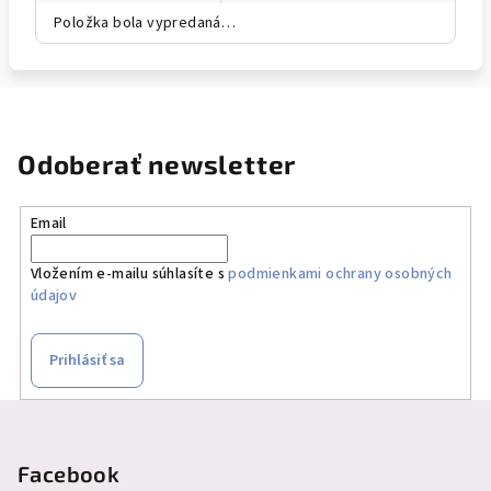
Položka bola vypredaná…
Odoberať newsletter
Email
Vložením e-mailu súhlasíte s
podmienkami ochrany osobných
údajov
Prihlásiť sa
Z
á
p
Facebook