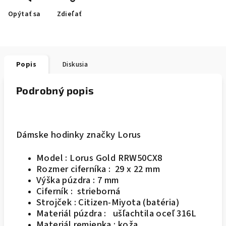
Opýtať sa
Zdieľať
Popis
Diskusia
Podrobný popis
Dámske hodinky značky Lorus
Model :
Lorus Gold RRW50CX8
Rozmer ciferníka : 29 x 22 mm
Výška púzdra : 7 mm
Ciferník : strieborná
Strojček : Citizen-Miyota (batéria)
Materiál púzdra : ušľachtila oceľ 316L
Materiál remienka : koža