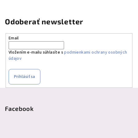
Odoberať newsletter
Email
Vložením e-mailu súhlasíte s
podmienkami ochrany osobných
údajov
Prihlásiť sa
Z
á
p
Facebook
ä
t
i