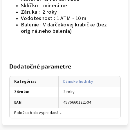
Sklíčko : minerálne
Záruka : 2 roky
Vodotesnosť : 1 ATM - 10 m
Balenie : V darčekovej krabičke (bez
originálneho balenia)
Dodatočné parametre
Kategória
:
Dámske hodinky
Záruka
:
2 roky
EAN
:
4976660122504
Položka bola vypredaná…