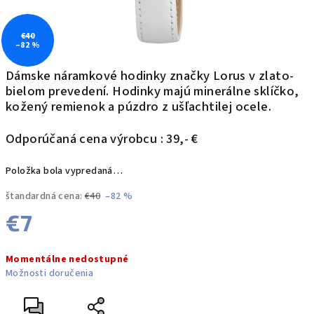
€40
–82 %
Dámske náramkové hodinky značky Lorus v zlato-
bielom prevedení.
Hodinky majú minerálne sklíčko,
kožený remienok a púzdro z ušľachtilej ocele.
Odporúčaná cena výrobcu : 39,- €
Položka bola vypredaná…
štandardná cena:
€40
–82 %
€7
Jednotková
Momentálne nedostupné
cena:
Možnosti doručenia