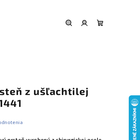
Hľadať
Prihlásenie
Nákupný
košík
steň z ušľachtilej
r1441
odnotenia