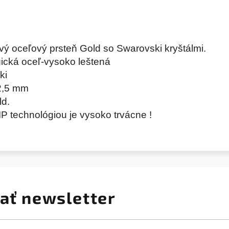
ý oceľový prsteň Gold so Swarovski kryštálmi.
rgická oceľ-vysoko leštená
ski
2,5 mm
ld.
P technológiou je vysoko trvácne !
ať newsletter