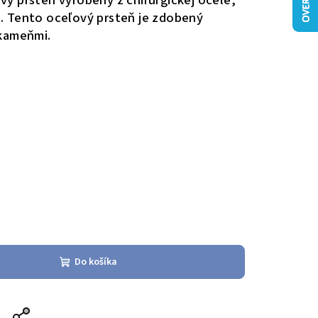
ý prsteň vyrobený z chirurgickej ocele,
u.
Tento oceľový prsteň je zdobený
 kameňmi.
Do košíka