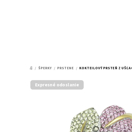
Prejsť
na
obsah
/
ŠPERKY
/
PRSTENE
/
KOKTEILOVÝ PRSTEŇ Z UŠĽA
DOMOV
Expresné odoslanie