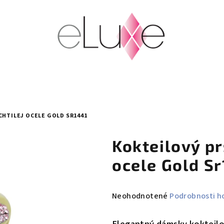
CHTILEJ OCELE GOLD SR1441
Kokteilový pr
ocele Gold S
Priemerné
Neohodnotené
Podrobnosti h
hodnotenie
produktu