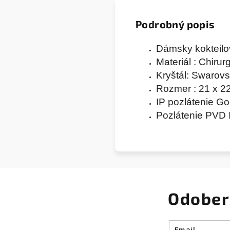
Podrobný popis
Dámsky kokteilov
Materiál : Chiru
Kryštál: Swarov
Rozmer : 21 x 2
IP pozlátenie Go
Pozlátenie PVD I
Odober
Email