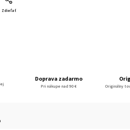
Zdieľať
Doprava zadarmo
Ori
ej
Pri nákupe nad 90 €
Originálny to
a