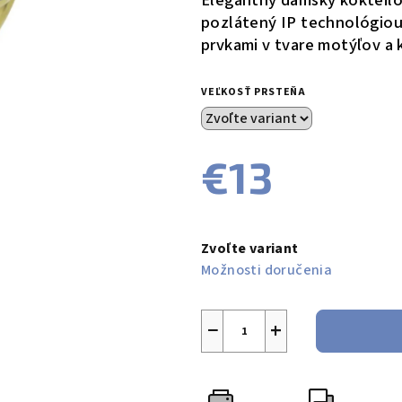
Elegantný dámsky kokteilov
je
pozlátený IP technológio
0,0
prvkami v tvare motýľov a
z
5
VEĽKOSŤ PRSTEŇA
hviezdičiek.
€13
Jednotková
cena:
Zvoľte variant
Možnosti doručenia
−
+