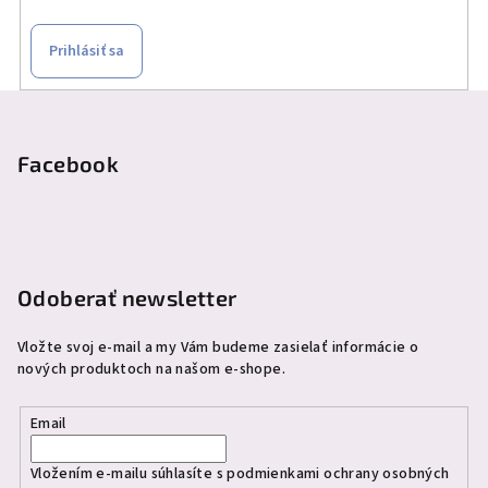
Prihlásiť sa
Z
á
p
Facebook
ä
t
i
e
Odoberať newsletter
Vložte svoj e-mail a my Vám budeme zasielať informácie o
nových produktoch na našom e-shope.
Email
Vložením e-mailu súhlasíte s
podmienkami ochrany osobných