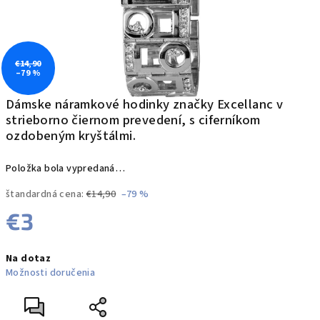
€14,90
–79 %
Dámske náramkové hodinky značky Excellanc v
strieborno čiernom prevedení, s ciferníkom
ozdobeným kryštálmi.
Položka bola vypredaná…
štandardná cena:
€14,90
–79 %
€3
Jednotková
Na dotaz
cena:
Možnosti doručenia