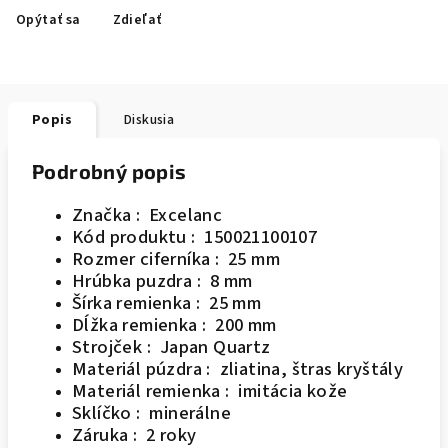
Opýtať sa
Zdieľať
Popis
Diskusia
Podrobný popis
Značka : Excelanc
Kód produktu : 150021100107
Rozmer ciferníka : 25 mm
Hrúbka puzdra : 8 mm
Šírka remienka : 25 mm
Dĺžka remienka : 200 mm
Strojček : Japan Quartz
Materiál púzdra : zliatina, štras kryštály
Materiál remienka : imitácia kože
Sklíčko : minerálne
Záruka : 2 roky